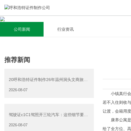
公司新闻
行业资讯
关于我们
新闻资讯
集研发，设计，制造，安装于一体，多元化的定制需求，为上
全自动流水线规模化生产，准时按期交货，年生产能力超过
推荐新闻
千家企业提供过专业定制服务！
40W万方米以上，拥有遍布全国的商务合作伙伴和较为完善的
经营渠道。
20呼和浩特证件制作26年温州洞头文商旅游
查看详情
产业发展有限公司公
2026-08-07
查看详情
小镇真行会员
若不入住则收与
让渡，会籍用度为1
驾驶证c1C1驾照开三轮汽车：这些细节要注
康养公寓是小镇
意
2026-08-07
给了全方位、