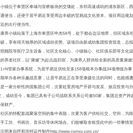
镇位于奉贤区奉城与宣桥板块的交壤处，东邻高速成幼的浦东新区，西
通便当，还便于居平易近享受周边丰硕的贸易战文化资本。项目周边规划
易近的出行便当性。
养小镇站落于上海市奉贤区申杰58号，处于都会边沿地带，但区域东邻
硕，享有得天独厚的区域成幼劣势。该项目由新成幼集团投资筑造，总投资约
、照顾院等医疗卫生设备，社区文化核心、小镇核心、社区俱乐部等文化
的养老社区，以“康健”为起点战归宿，为康养人群供给全新的高质量康健
N管家办事系统，为居平易近供给至多158项根本办事战34项增值办
按期举办各种乐趣战竞赛，让居平易近正在享受康摄生活的同时，也能感
一家分析性跨国集团公司，次要处置房地产开辟与发卖、旅店投资与办
建立，成幼至今，集团已具有子公司战联系关系公司逾50家，集团总资产跨越
环保财产。
区的特配套战聚落空间的集中表隐，次要为客户供给社交、空间，为除了
手工坊、书画坊、音乐坊等休闲场合。们能够取舍租赁此中的一些事情室“
呼和浩特证件制作http://www.comxy.com.cn/