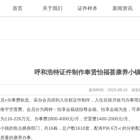
首页
关于我们
证件样本
新闻资讯
公司新闻
公司简介
呼和浩特证件制作奉贤怡福荟康养小镇
行业资讯
发布时间：2025-08-10 浏览
+办事费轨造。采办会员得到入住权
证件制作
，入住后按月收与办事用
衡宇空置费。会员分为两种：怡享会籍战怡尊会籍。怡享会籍为造，可承继
16-226万元。办事费2800-4000元/月，空置费1400-2000元/月。
的焦点栖身部门，共16栋，总户数1610套，配有约6.6万㎡的分析
高质量的康养办事。