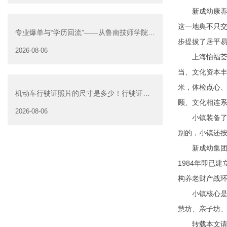
新成幼康养小
这一地舆不只交
专业爆单与“学历回流”——从鲁南技师学院透
步提拔了居平
视技能社会的深层转
2026-08-06
上海怡福荟康
当、文化资本丰
米，体检点心
机动车行驶证照片的尺寸是多少！行驶证照
顾、文化相连系
片大小
2026-08-06
小镇装备了1+
别的，小镇还
新成幼集团是
1984年即已
构养老财产战
小镇核心是社
慧坊、亲子坊、
转载本文请注明来自