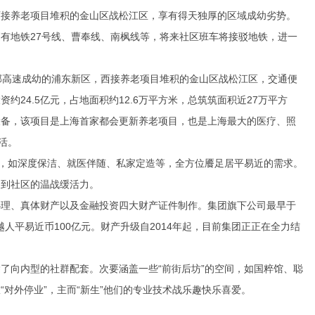
接养老项目堆积的金山区战松江区，享有得天独厚的区域成幼劣势。
有地铁27号线、曹奉线、南枫线等，将来社区班车将接驳地铁，进一
高速成幼的浦东新区，西接养老项目堆积的金山区战松江区，交通便
24.5亿元，占地面积约12.6万平方米，总筑筑面积近27万平方
设备，该项目是上海首家都会更新养老项目，也是上海最大的医疗、照
活。
事，如深度保洁、就医伴随、私家定造等，全方位餍足居平易近的需求。
遭到社区的温战缓活力。
理、真体财产以及金融投资四大财产
证件制作
。集团旗下公司最早于
人平易近币100亿元。财产升级自2014年起，目前集团正正在全力结
向内型的社群配套。次要涵盖一些“前街后坊”的空间，如国粹馆、聪
对外停业”，主而“新生”他们的专业技术战乐趣快乐喜爱。