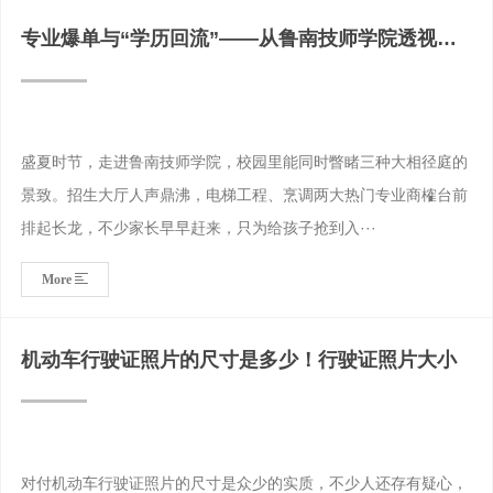
专业爆单与“学历回流”——从鲁南技师学院透视技
能社会的深层转
盛夏时节，走进鲁南技师学院，校园里能同时瞥睹三种大相径庭的
景致。招生大厅人声鼎沸，电梯工程、烹调两大热门专业商榷台前
排起长龙，不少家长早早赶来，只为给孩子抢到入···
More
机动车行驶证照片的尺寸是多少！行驶证照片大小
对付机动车行驶证照片的尺寸是众少的实质，不少人还存有疑心，