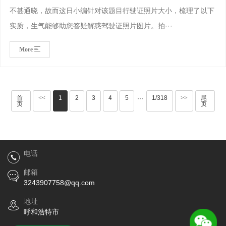
不甚通晓，故而这日小编针对该题目行驶证照片大小，梳理了以下
实质，生气能够助您答疑解惑驾驶证照片图片。拍···
More
首
<<
1
2
3
4
5
1/318
>>
尾
···
页
页
电话
邮箱
3243907758@qq.com
地址
呼和浩特市