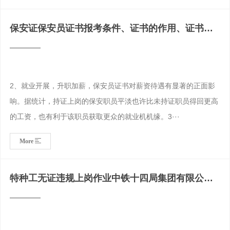
保安证保安员证书报考条件、证书的作用、证书难
考吗
2、就业开展，升职加薪，保安员证书对薪资待遇有显著的正面影
响。据统计，持证上岗的保安职员平淡也许比未持证职员得回更高
的工资，也有利于该职员获取更众的就业机机缘。3···
More
特种工无证违规上岗作业中铁十四局集团有限公司
第二工程分公司被