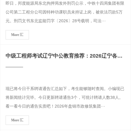
即日，邦度能源局东北拘押局发外刑罚公示，中铁十四局集团有限
公司第二工程分公司因特种功课职员未持证上岗，被依法罚款5万
元。刑罚文书东北监能罚字〔2026〕28号载明，司法···
More
中级工程师考试辽宁中公教育推荐：2026辽宁各项
目招聘信息汇
现已将今日干系聘请通告汇总如下，考生能够随时查阅。小编现已
将新闻统计完毕。今日更新聘请通告3个，可统计聘请人数38人。
看一看今日的通告实质吧！2026年盘锦市政修筑集团···
More