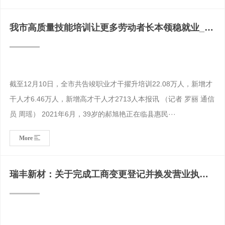
我市高质量技能培训让更多劳动者长本领稳就业_焊
工证
截至12月10日，全市共告竣职业才干擢升培训22.08万人，新增才
干人才6.46万人，新增高才干人才2713人本报讯 （记者 罗丽 通信
员 周瑶） 2021年6月，39岁的郝旭艳正在临县惠民···
More
瑞丰新材：关于完成工商变更登记并换发营业执照
的公告？呼和浩特