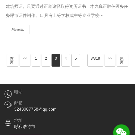
建筑师证。只要通过正道途径取得资历证书，才力真正胜任医务任
务呼市证件制作。1. 具有上等学校或中等专业学校···
More
首
<<
1
2
3
4
5
3/318
>>
尾
···
页
页
电话
邮箱
3243907758@qq.com
地址
呼和浩特市