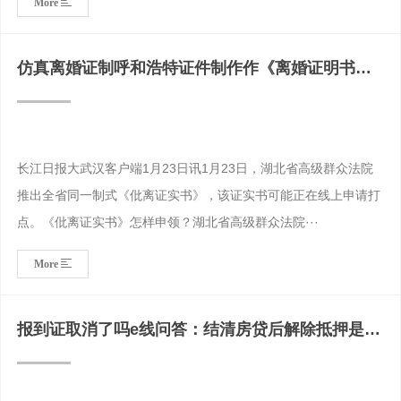
More
仿真离婚证制呼和浩特证件制作作《离婚证明书》
可以在网上办
长江日报大武汉客户端1月23日讯1月23日，湖北省高级群众法院
推出全省同一制式《仳离证实书》，该证实书可能正在线上申请打
点。《仳离证实书》怎样申领？湖北省高级群众法院···
More
报到证取消了吗e线问答：结清房贷后解除抵押是否
可以委托他人办