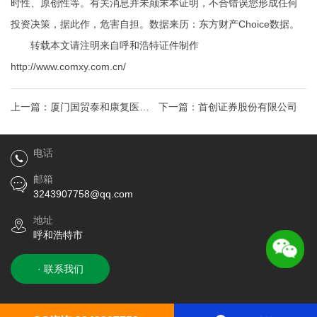
时性、原创性等。有关消息并未颠末本证明，不合错误您形成任何
投资决策，据此作，危害自担。数据来历：东方财产Choice数据。
转载本文请注明来自呼和浩特证件制作
http://www.comxy.com.cn/
上一篇：
厦门国贸泰和康复医院
下一篇：
首创证券股份有限公司
收费查询2025年夏季价格表展示-
电话
地址电
邮箱
3243907758@qq.com
地址
呼和浩特市
· 联系我们