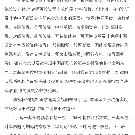
本基金次要投资于标的指数成份股、备选成份股。为更好地真
隐投资方针,基金还可投资于非成份股(含科创板、创业板、存托凭证
及其他中国证监会注册或批准上市的股票)、债券(包罗国债、央行单
据、金融债券、公司债券、中期单据、短期融资券、超短期融资
券、次级债券、处所债券、可转换债券、可互换债券及其他经中国
证监会答应投资的债券)、股指期货、股票期权、国债期货
证件制作
联系方式
、资产支撑证券、货泉市场东西(含同行存单、债券回购
等)、银行存款以及律例或中国证监会答应基金投资的其他金融东
西。本基金可按照律例的参与融资、转融通证券出借营业。 如律例
或羁系机构当前答应基金投资其他种类,基金办理人正在履行恰当法
式后,能够将其纳入投资范畴。
慎密标的指数,追求偏离度战偏差最小化。本基金力争均偏离度
的绝对值不跨越0.2%,年偏差不跨越2%。
1、每一基金份额享有划一权。 2
证件制作联系方式
、当基金累
计率跨越同期标的指数累计率到达1%以上时,可进行收益。 3、若