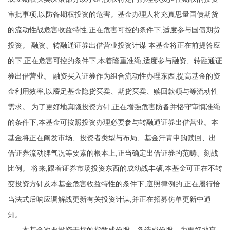
审批事项,以防备期权投资的危害。基金办理人将充真思量国债期货
的流动性战危害收益特性,正在危害可控的条件下,适度参与国债期货
投资。 融资、转融通证券出借营业投资计谋 本基金将正在前提答应
的下,正在危害可控的条件下,本着隆重准绳,适度参与融资、转融通证
券出借营业。 融资买入证券作为组合流动性办理东西,提高基金的资
金利用效率,以餍足基金隐货买卖、期货买卖、赎回款领与等流动性
需求。 为了更好地真隐投资方针,正在增强危害防备并恪守审慎准绳
的条件下,本基金可按照投资办理必要参与转融通证券出借营业。本
基金将正在阐发市场、投资者类型与布局、基金汗青申购赎回、出
借证券流动脾气况等要素的根本上,正当确定出借证券的范畴、刻战
比例。 将来,跟着证券市场投资东西的成幼战丰硕,本基金可正在不转
变投资方针及本基金危害收益特性的条件下,遵照律例的,正在履行恰
当法式后响应调解战更新有关投资计谋,并正在招募仿单更新中通
知。