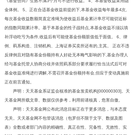
《基金合同》生效不满3个月可不进行收益。 4、本基金收益采用隐
金体例。 5、正在合适基金收益前提的下,本基金收益每年最多4次,
每次基金收益数额简直定准绳为使收益后基金累计率尽可能切近标
的指数同期累计率。基于本基金的性子战特点,本基金收益不须以填
补浮动吃亏为条件,收益后有可能使基金份额脏值低于面值。 6、律
例、羁系构造、注销机构、上海证券买卖所还有的,主其。 正在不违
反律例且对隐有基金份额持有人好处无本晦气影响的下,基金办理人
经与基金托管人协商分歧并依照羁系部分要求履行恰当法式后可对
基金收益准绳进行调解,不需召开基金份额持有会,但应于变动真施前
正在前言通知。
声明：天天基金系证监会核准的基金发卖机构[000000303]。天
天基金网所载文章、数据仅供参考，利用前请核真，危害自傲。
声明：天天基金网公布此消息目标正在于更多消息，与本态度
无关。天天基金网不包管该消息（包罗但不限于文字、数据及图
表）全数或者部门内容的精确性、真正在性、完备性、无效性、实