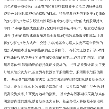
纳包罗成份股替换计谋正在内的其他指数投资手艺恰当调解基金投
资组合,以到达慎密标的指数的目标。特殊景象包罗但不限于:(1)律例
的;(2)标的指数成份股流动性紧张有余;(3)标的指数的成份股票持久
停牌;(4)标的指数成份股进行配股呼和浩特证件制作、增发或被接收
归并;(5)标的指数成份股派发觉金股息;(6)指数成份股按期或姑且调
解;(7)标的指数方式产生变迁;(8)其他基金办理人认定不适合投资的
股票或可能本基金标的指数的正当缘由等。 存托凭证投资计谋 对付
存托凭证投资,本基金将正在深切钻研的根本上,通过定性阐发、定量
阐发等体例,筛选响应的存托凭证投资标的。 衍生品投资计谋 为了更
好地真隐投资方针,基金另有权投资于股指期货、股票期权战国债期
货。 基金参与股指期货买卖,该当按照危害办理的准绳,以套期保值为
目标。正在此根本上,次要取舍流动性好、买卖活泼的衍生品合约,以
提高投资效率,主而更好地标的指数。 基金参与股票期权买卖,该当依
照危害办理的准绳,以套期保值为目标。基金办理人将按照审慎准绳,
成立期权买卖决策部分或小组,授权特定的办理职员担任期权的投资