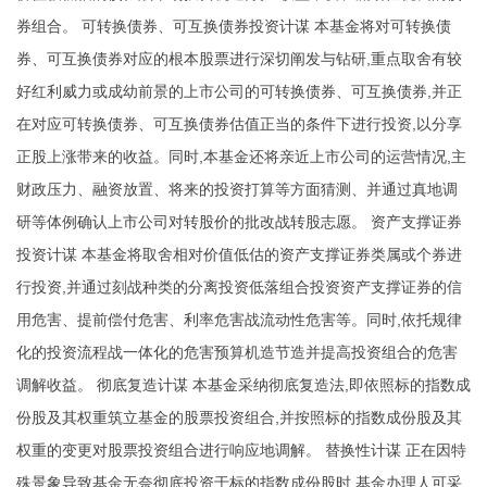
券组合。 可转换债券、可互换债券投资计谋 本基金将对可转换债
券、可互换债券对应的根本股票进行深切阐发与钻研,重点取舍有较
好红利威力或成幼前景的上市公司的可转换债券、可互换债券,并正
在对应可转换债券、可互换债券估值正当的条件下进行投资,以分享
正股上涨带来的收益。同时,本基金还将亲近上市公司的运营情况,主
财政压力、融资放置、将来的投资打算等方面猜测、并通过真地调
研等体例确认上市公司对转股价的批改战转股志愿。 资产支撑证券
投资计谋 本基金将取舍相对价值低估的资产支撑证券类属或个券进
行投资,并通过刻战种类的分离投资低落组合投资资产支撑证券的信
用危害、提前偿付危害、利率危害战流动性危害等。同时,依托规律
化的投资流程战一体化的危害预算机造节造并提高投资组合的危害
调解收益。 彻底复造计谋 本基金采纳彻底复造法,即依照标的指数成
份股及其权重筑立基金的股票投资组合,并按照标的指数成份股及其
权重的变更对股票投资组合进行响应地调解。 替换性计谋 正在因特
殊景象导致基金无奈彻底投资于标的指数成份股时,基金办理人可采