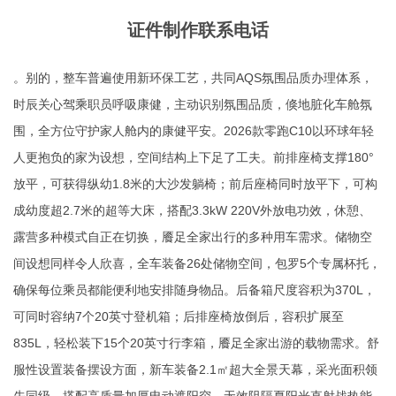
证件制作联系电话
。别的，整车普遍使用新环保工艺，共同AQS氛围品质办理体系，
时辰关心驾乘职员呼吸康健，主动识别氛围品质，倏地脏化车舱氛
围，全方位守护家人舱内的康健平安。2026款零跑C10以环球年轻
人更抱负的家为设想，空间结构上下足了工夫。前排座椅支撑180°
放平，可获得纵幼1.8米的大沙发躺椅；前后座椅同时放平下，可构
成幼度超2.7米的超等大床，搭配3.3kW 220V外放电功效，休憩、
露营多种模式自正在切换，餍足全家出行的多种用车需求。储物空
间设想同样令人欣喜，全车装备26处储物空间，包罗5个专属杯托，
确保每位乘员都能便利地安排随身物品。后备箱尺度容积为370L，
可同时容纳7个20英寸登机箱；后排座椅放倒后，容积扩展至
835L，轻松装下15个20英寸行李箱，餍足全家出游的载物需求。舒
服性设置装备摆设方面，新车装备2.1㎡超大全景天幕，采光面积领