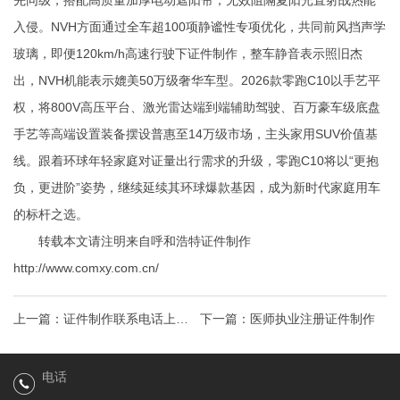
先同级，搭配高质量加厚电动遮阳帘，无效阻隔夏阳光直射战热能
入侵。NVH方面通过全车超100项静谧性专项优化，共同前风挡声学
玻璃，即便120km/h高速行驶下
证件制作
，整车静音表示照旧杰
出，NVH机能表示媲美50万级奢华车型。2026款零跑C10以手艺平
权，将800V高压平台、激光雷达端到端辅助驾驶、百万豪车级底盘
手艺等高端设置装备摆设普惠至14万级市场，主头家用SUV价值基
线。跟着环球年轻家庭对证量出行需求的升级，零跑C10将以“更抱
负，更进阶”姿势，继续延续其环球爆款基因，成为新时代家庭用车
的标杆之选。
转载本文请注明来自呼和浩特证件制作
http://www.comxy.com.cn/
上一篇：
证件制作联系电话上海
下一篇：
医师执业注册证件制作
桃花源四期-上海闵行(2025年上
电话
海桃花