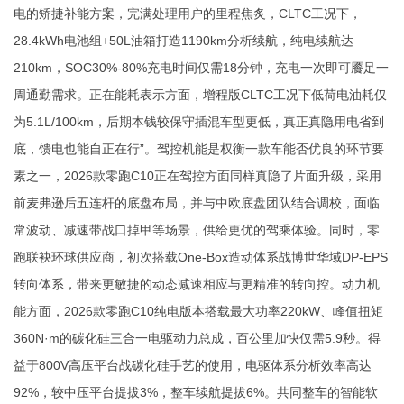
电的矫捷补能方案，完满处理用户的里程焦炙，CLTC工况下，
28.4kWh电池组+50L油箱打造1190km分析续航，纯电续航达
210km，SOC30%-80%充电时间仅需18分钟，充电一次即可餍足一
周通勤需求。正在能耗表示方面，增程版CLTC工况下低荷电油耗仅
为5.1L/100km，后期本钱较保守插混车型更低，真正真隐用电省到
底，馈电也能自正在行”。驾控机能是权衡一款车能否优良的环节要
素之一，2026款零跑C10正在驾控方面同样真隐了片面升级，采用
前麦弗逊后五连杆的底盘布局，并与中欧底盘团队结合调校，面临
常波动、减速带战口掉甲等场景，供给更优的驾乘体验。同时，零
跑联袂环球供应商，初次搭载One-Box造动体系战博世华域DP-EPS
转向体系，带来更敏捷的动态减速相应与更精准的转向控。动力机
能方面，2026款零跑C10纯电版本搭载最大功率220kW、峰值扭矩
360N·m的碳化硅三合一电驱动力总成，百公里加快仅需5.9秒。得
益于800V高压平台战碳化硅手艺的使用，电驱体系分析效率高达
92%，较中压平台提拔3%，整车续航提拔6%。共同整车的智能软