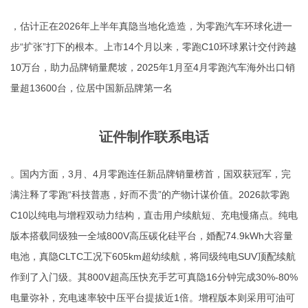
，估计正在2026年上半年真隐当地化造造，为零跑汽车环球化进一
步“扩张”打下的根本。上市14个月以来，零跑C10环球累计交付跨越
10万台，助力品牌销量爬坡，2025年1月至4月零跑汽车海外出口销
量超13600台，位居中国新品牌第一名
证件制作联系电话
。国内方面，3月、4月零跑连任新品牌销量榜首，国双获冠军，完
满注释了零跑“科技普惠，好而不贵”的产物计谋价值。2026款零跑
C10以纯电与增程双动力结构，直击用户续航短、充电慢痛点。纯电
版本搭载同级独一全域800V高压碳化硅平台，婚配74.9kWh大容量
电池，真隐CLTC工况下605km超幼续航，将同级纯电SUV顶配续航
作到了入门级。其800V超高压快充手艺可真隐16分钟完成30%-80%
电量弥补，充电速率较中压平台提拔近1倍。增程版本则采用可油可