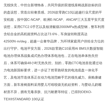
无线快充，中控台新增饰条，共同升级的双缝线座椅战新款标的目
的盘设想，营造出轻奢质感。2026款零跑C10以超越行业尺度的平
安机能，按中国C-NCAP、欧洲E-NCAP、ANCAP三大五星平安尺度
设想，采用CTC2.0手艺以及核潜艇级2000MPa热成型钢，整车利用
含铝合金的高机能资料占比达73.6%，车身旋转刚度高达
42500N·m/deg，超越一众奢华品牌，为环球家庭用户供给全方位的
出行守护。电池平安方面，2026款零跑C10采用AI BMS大数据智能
电池办理体系战集成式热办理体系电池包，正在电池单体热失控
后，体系可确保48小时无热失控。别的，零跑CTC电池首批通过动
力电池新国标要求，进一步证了然零跑研发的电池底盘一体化手
艺，及电池节造体系正在动力电池范畴手艺的领先威力。座舱康健
方面，新车座椅面料采用婴儿可啃咬级无机硅资料，与婴幼儿奶嘴
材质不异，拥有无毒亲肤、抗污耐磨等特征，已得到OEKO-
TEX®STANDARD 100认证