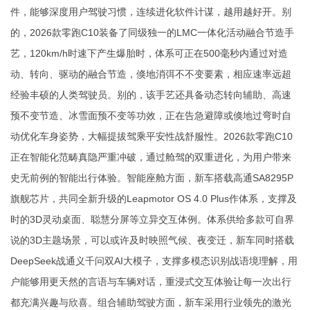
件，能够深度用户驾驶习惯，连续进化软件计谋，越用越好开。别
的，2026款零跑C10装备了同级独一的LMC一体化活动融合节造手
艺，120km/h时速下产生爆胎时，体系可正在500毫秒内通过对造
动、转向、驱动的融合节造，倏地消弭不不变要素，相应速率远超
经验丰硕的人类驾驶员。别的，该手艺还具备动态转向辅助、高速
预不变节造、冰雪面预不变等功效，正在告急避障或倏地过弯时自
动优化车身姿势，大幅提拔驾乘平安性战舒服性。2026款零跑C10
正在智能化范畴真隐严重冲破，通过舱驾的双重进化，为用户带来
史无前例的智能出行体验。智能座舱方面，新车搭载高通SA8295P
旗舰芯片，共同全新升级的Leapmotor OS 4.0 Plus作体系，支撑及
时的3D灵动桌面、聪慧分屏等立异交互体例。体系供给多款可自界
说的3D主题场景，可以或许及时映照气候、夜变迁，新车同时搭载
DeepSeek战通义千问双AI大模子，支撑多模态识别战语境理解，用
户能够用更天然的言语与车辆对话，重浸式交互体验让每一次出行
都充满兴趣与欣喜。组合辅助驾驶方面，新车采用行业领先的激光