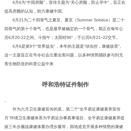
6月6为“中国房颤”，宣传主题为“关心房颤，防止卒中”，旨正在
提高房颤的认知，助力康健中国。
6月21为二十四骨气之夏至。夏至（Summer Solstice）是二十
四骨气的第十个骨气，也是最早被确定的一个骨气，期正在每年公
历6月20-22之间。斗指午；太阳经90°；于公历6月21~22交节。
6月6是第9个“世界益虫”，本年的主题是“绿虫控，康健故里”。
这一主题旨正在号令社会注重虫害问题，以多种情势踊跃参与到无
害生物防造的科普公益中来
呼和浩特证件制作
。
作为六月卫生康健宣传的底，第二个“全平易近康健素养宣传
月”环绕卫生康健体系为平易近办事真事项目、全平易近康健素养提
拔三年步履战康健体重办理步履等，因地造宜开展多种情势的康健