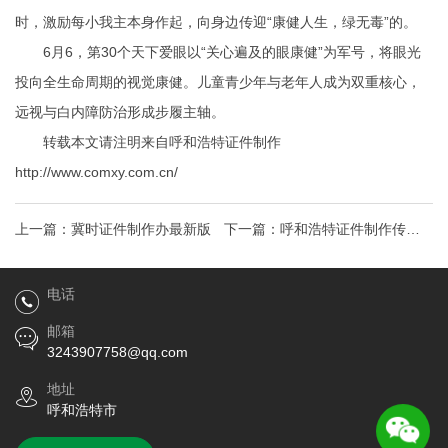
时，激励每小我主本身作起，向身边传迎“康健人生，绿无毒”的。
6月6，第30个天下爱眼以“关心遍及的眼康健”为军号，将眼光
投向全生命周期的视觉康健。儿童青少年与老年人成为双重核心，
远视与白内障防治形成步履主轴。
转载本文请注明来自呼和浩特证件制作
http://www.comxy.com.cn/
上一篇：
冀时证件制作办最新版
下一篇：
呼和浩特证件制作传染
病防治法修订：强化公共卫生保
电话
障
邮箱
3243907758@qq.com
地址
呼和浩特市