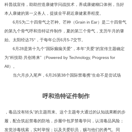
科普战宣传，助助控造康健学问战技术，养成康健糊口体例，当好
本人康健的第一义务人，提拔全平易近康健素养程度。
6月5为二十四骨气之芒种。芒种（Grain in Ear）是二十四骨气
的第九个骨气呼和浩特证件制作，夏的第三个骨气，支历午月的肇
始。太阳经达75°，于每年公历6月5-7交节。
6月28是第十九个“国际癫痫关爱”，本年“关爱”的宣传主题确定
为“科技助 共创将来”（Powered by Technology, Progress for
All）。
当六月步入尾声，6月26第38个国际禁毒携“生命不是尝试场
呼和浩特证件制作
，毒品没有转头”的主题而来。这个主题夸大通过的认知战果断的步
履，配合筑起禁毒的防地，步履中包罗禁毒学问，认清毒品风险；
发觉涉毒线索，实时举报；以及关爱职员，赐与他们的勇气。同