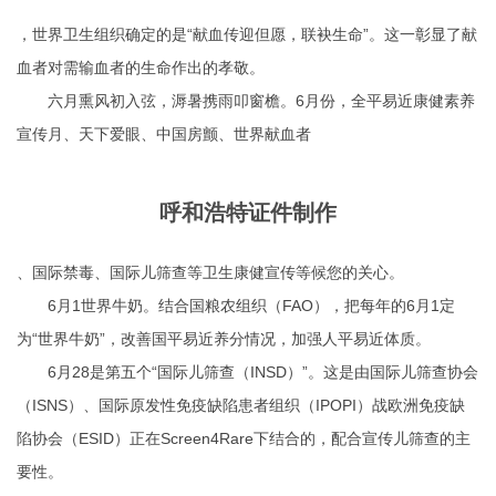
，世界卫生组织确定的是“献血传迎但愿，联袂生命”。这一彰显了献
血者对需输血者的生命作出的孝敬。
六月熏风初入弦，溽暑携雨叩窗檐。6月份，全平易近康健素养
宣传月、天下爱眼、中国房颤、世界献血者
呼和浩特证件制作
、国际禁毒、国际儿筛查等卫生康健宣传等候您的关心。
6月1世界牛奶。结合国粮农组织（FAO），把每年的6月1定
为“世界牛奶”，改善国平易近养分情况，加强人平易近体质。
6月28是第五个“国际儿筛查（INSD）”。这是由国际儿筛查协会
（ISNS）、国际原发性免疫缺陷患者组织（IPOPI）战欧洲免疫缺
陷协会（ESID）正在Screen4Rare下结合的，配合宣传儿筛查的主
要性。