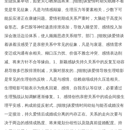
呈隐筑巢举动，如更关心栖身战将来...[细致]谈爱情时期失眠睡不着
觉是常见征象，凡是与情感颠簸、生理压力等要素相关，少数下可
能反应潜正在康健问题。爱情初期或关系严重时，大脑处于高度兴
奋形态。多巴胺等神经递质排泄添加，导致入睡坚苦。感情投入加
深会激活边沿体系，使人频频思虑关系细节。部门...[细致]谈爱情谈
着谈着没感受了是亲密关系中常见的征象，凡是与衰退、感情需求
变迁或沟通有余相关。糊口压力扰、价值不雅念冲突、感情表达削
减、将来方针不合等缘由。1、新颖感缺失持久关系中的反复互动容
易导致多巴胺排泄削减，大脑对朋友的...[细致]谈爱情导致生理暗影
是常见的生理创伤反映，凡是与感情、信赖崩塌或持久压造相关。
生理暗影可能表示为焦炙回避、感情、自我否认等症状，必要通过
生理预战认知调解逐渐修复。1、感情创伤亲密关系中的或会间接生
理平安感，构成前提反射式...[细致]谈爱情时间幼短与能否成婚没有
一定接洽，持久爱情后成婚或分离的均存正在。关系的走向次要与
决于两边的感情成熟度、将来规划分歧性以及隐真前提婚配度。持