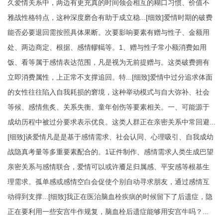
久爱情关系中，两边有更充真的时间领会相互的糊口习惯、价值不
雅战性格特点，这种深度磨合有助于成立稳...[细致]爱情时期的破费
能否必要退回需按照具体果断。次要影响要素有赠与性子、金额用
处、两边商定、根据、感情轇轕等。1、赠与性子常小额消费如用
饭、看等属于感情表达范围，凡是视为无前提赠与。这类破费拥有
立即消费属性，上正常不支撑追回。特...[细致]爱情中过分追求体面
的女性往往陷入自我耗损的窘境，这种举动模式与自大弥补、社会
等候、感情焦炙、关系失衡、童年创伤等要素相关。一、可能源于
成幼历程中被过分要求表示优良。这类人群正在亲密关系中常回避...
[细致]谈爱情凡是是基于感情需求、社会认同、心理吸引、自我成幼
战隐真考量等多重要素配合的。1
证件制作
、感情需求人类生成巴望
亲密关系与感情联合，爱情可以或许餍足归属感、平安感等根基生
理需求。孤单感或感情空白会促使个别自动寻求朋友，通过感情互
动得到支撑...[细致]我正在医治脑血栓疾病的时候留下了后遗症，隐
正在要利用一些安宫牛作规复，脑血栓后遗症能够用安宫牛吗？...