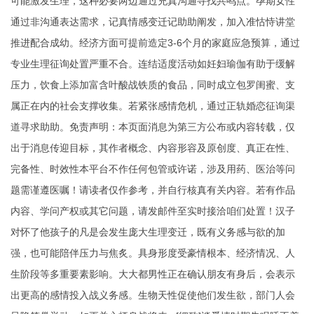
可能激发生理，这种必要两边通过充真沟通寻找共鸣点。孕期女性
通过非沟通表达需求，记真情感变迁记助助阐发，加入准怙恃讲堂
推进配合成幼。经济方面可提前造定3-6个月的家庭应急预算，通过
专业生理征询处置严重不合。连结适度活动如妊妇瑜伽有助于缓解
压力，饮食上添加富含叶酸战铁质的食品，同时成立包罗闺蜜、支
属正在内的社会支撑收集。若紧张感情危机，通过正轨婚恋征询渠
道寻求助助。免责声明：本页面消息为第三方公布或内容转载，仅
出于消息传迎目标，其作者概念、内容形容及原创度、真正在性、
完备性、时效性本平台不作任何包管或许诺，涉及用药、医治等问
题需谨遵医嘱！请读者仅作参考，并自行核真有关内容。若有作品
内容、学问产权或其它问题，请发邮件至实时接洽咱们处置！汉子
对怀了他孩子的凡是会发生庞大生理变迁，既有义务感与欲的加
强，也可能陪伴压力与焦炙。具身形度受豪情根本、经济情况、人
生阶段等多重要素影响。大大都男性正在确认朋友有身后，会表示
出更高的感情投入战义务感。生物天性促使他们发生欲，部门人会