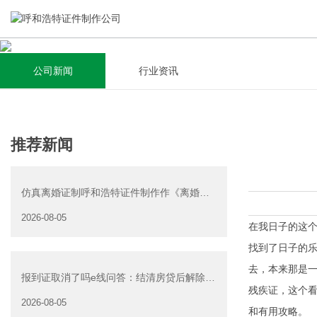
公司新闻
行业资讯
关于我们
新闻资讯
集研发，设计，制造，安装于一体，多元化的定制需求，为上
全自动流水线规模化生产，准时按期交货，年生产能力超过
推荐新闻
千家企业提供过专业定制服务！
40W万方米以上，拥有遍布全国的商务合作伙伴和较为完善的
经营渠道。
仿真离婚证制呼和浩特证件制作作《离婚证
查看详情
明书》可以在网上办
2026-08-05
查看详情
在我日子的这
找到了日子的
去，本来那是
报到证取消了吗e线问答：结清房贷后解除抵
残疾证，这个
押是否可以委托他人办
2026-08-05
和有用攻略。