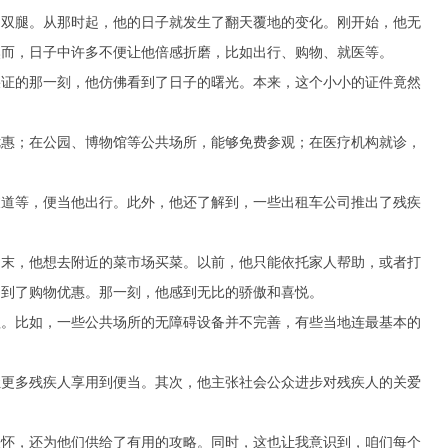
的双腿。从那时起，他的日子就发生了翻天覆地的变化。刚开始，他无
然而，日子中许多不便让他倍感折磨，比如出行、购物、就医等。
疾证的那一刻，他仿佛看到了日子的曙光。本来，这个小小的证件竟然
优惠；在公园、博物馆等公共场所，能够免费参观；在医疗机构就诊，
坡道等，便当他出行。此外，他还了解到，一些出租车公司推出了残疾
周末，他想去附近的菜市场买菜。以前，他只能依托家人帮助，或者打
用到了购物优惠。那一刻，他感到无比的骄傲和喜悦。
理。比如，一些公共场所的无障碍设备并不完善，有些当地连最基本的
让更多残疾人享用到便当。其次，他主张社会公众进步对残疾人的关爱
关怀，还为他们供给了有用的攻略。同时，这也让我意识到，咱们每个