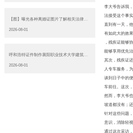
李大爷告诉我
法接受这个事
【图】曝光各种离婚证图片了解相关法律走
直到有一天，
正确离婚道路
2026-08-01
有如此大的效
，残疾证能够
能够享用优先
呼和浩特证件制作襄阳职业技术大学建筑工
其次，残疾证
程技术(高职（专科）类
2026-08-01
人专车服务，
谈到日子中的
车前往。这次
然而，李大爷
坡道都没有；
针对这些问题
意识，消除轻
通过这次采访