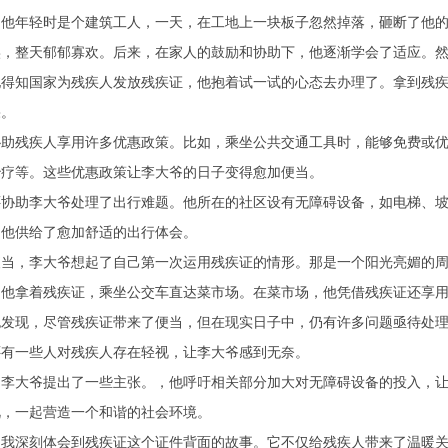
，他年轻时是个建筑工人，一天，在工地上一块板子忽然掉落，砸断了他
实，整天郁郁寡欢。后来，在家人的鼓励和协助下，他逐渐学会了适应。
他得知国家为残疾人发放残疾证，他抱着试一试的心态去办理了。拿到残
果。
协助残疾人享用许多优惠政策。比如，乘坐公共交通工具时，能够免费或
治疗等。这些优惠政策让李大爷的日子变得愈加便当。
还协助李大爷处理了出行难题。他所在的社区设有无障碍设备，如电梯、
为他供给了愈加舒适的出行体会。
便当，李大爷想起了自己第一次运用残疾证的情形。那是一个阳光亮媚的
，他拿着残疾证，乘坐公交车直达菜市场。在菜市场，他凭借残疾证还享
也发现，尽管残疾证带来了便当，但在现实日子中，仍有许多问题亟待处
还有一些人对残疾人存在轻视，让李大爷感到无奈。
，李大爷提出了一些主张。，他呼吁相关部分加大对无障碍设备的投入，
视，一起营造一个和谐的社会环境。
，我深刻体会到残疾证这个证件背面的故事。它不仅给残疾人带来了温暖