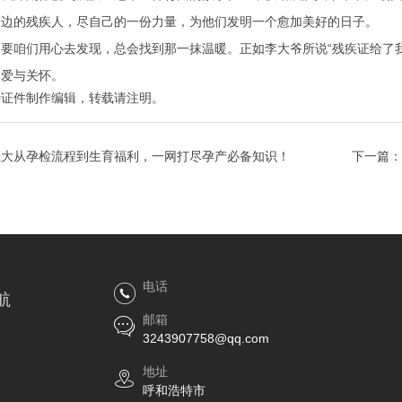
身边的残疾人，尽自己的一份力量，为他们发明一个愈加美好的日子。
要咱们用心去发现，总会找到那一抹温暖。正如李大爷所说“残疾证给了
递爱与关怀。
特证件制作
编辑，转载请注明。
证大从孕检流程到生育福利，一网打尽孕产必备知识！
下一篇：
电话
航
邮箱
3243907758@qq.com
地址
呼和浩特市