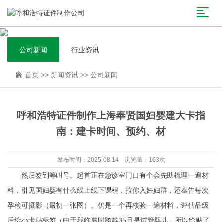
公司新闻
行业资讯
首页
>>
新闻资讯
>>
公司新闻
呼和浩特证件制作上海奉贤国妇婴建大卡指
南：建卡时间、预约、材
发布时间：2025-08-14 浏览量：163次
然后签到等叫号。起首正在急诊室门口有个会先助梳理一遍材
料，引见国妇婴有什么线上线下课程，拉你入妊妇群，还奉告每次
孕检可摄影（最初一张图）。仍是一个再核验一遍材料，评估品级
后给小卡贴标签（由于我临蓐时跨越35且是试管婴儿，所以给贴了