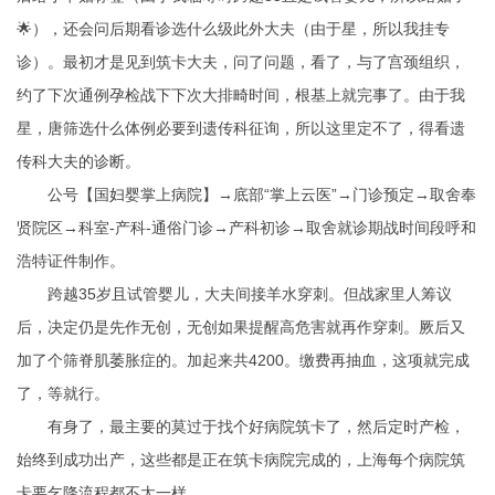
🌟），还会问后期看诊选什么级此外大夫（由于星，所以我挂专
诊）。最初才是见到筑卡大夫，问了问题，看了，与了宫颈组织，
约了下次通例孕检战下下次大排畸时间，根基上就完事了。由于我
星，唐筛选什么体例必要到遗传科征询，所以这里定不了，得看遗
传科大夫的诊断。
公号【国妇婴掌上病院】→底部“掌上云医”→门诊预定→取舍奉
贤院区→科室-产科-通俗门诊→产科初诊→取舍就诊期战时间段呼和
浩特证件制作。
跨越35岁且试管婴儿，大夫间接羊水穿刺。但战家里人筹议
后，决定仍是先作无创，无创如果提醒高危害就再作穿刺。厥后又
加了个筛脊肌萎胀症的。加起来共4200。缴费再抽血，这项就完成
了，等就行。
有身了，最主要的莫过于找个好病院筑卡了，然后定时产检，
始终到成功出产，这些都是正在筑卡病院完成的，上海每个病院筑
卡要乞降流程都不太一样。