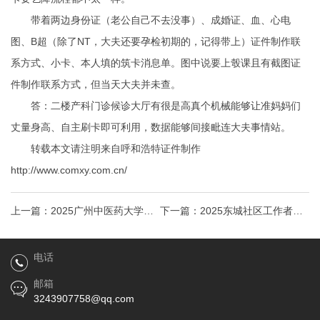
带着两边身份证（老公自己不去没事）、成婚证、血、心电
图、B超（除了NT，大夫还要孕检初期的，记得带上）
证件制作联
系方式
、小卡、本人填的筑卡消息单。图中说要上彀课且有截图
证
件制作联系方式
，但当天大夫并未查。
答：二楼产科门诊候诊大厅有很是高真个机械能够让准妈妈们
丈量身高、自主刷卡即可利用，数据能够间接毗连大夫事情站。
转载本文请注明来自呼和浩特证件制作
http://www.comxy.com.cn/
上一篇：
2025广州中医药大学第
下一篇：
2025东城社区工作者招
一附属医院公开招聘工作人员公
呼和浩特证件制作聘考试报名
电话
告证件制
邮箱
3243907758@qq.com