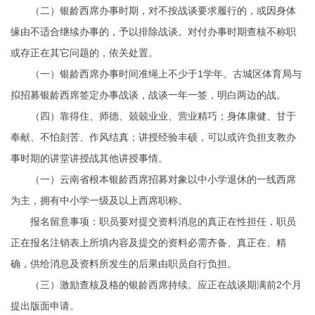
（二）银龄西席办事时期，对不按战谈要求履行的，或因身体
缘由不适合继续办事的，予以排除战谈。对付办事时期查核不称职
或存正在其它问题的，依关处置。
（一）银龄西席办事时间准绳上不少于1学年。古城区体育局与
拟招募银龄西席签定办事战谈，战谈一年一签，明白两边的战。
（四）靠得住、师德、兢兢业业、营业精巧；身体康健、甘于
奉献、不怕刻苦、作风结真；讲授经验丰硕，可以或许负担支教办
事时期的讲堂讲授战其他讲授事情。
（一）云南省根本银龄西席招募对象以中小学退休的一线西席
为主，拥有中小学一级及以上西席职称。
报名留意事项：职员要对提交资料消息的真正在性担任，职员
正在报名注销表上所填内容及提交的资料必需齐备、真正在、精
确，供给消息及资料所发生的后果由职员自行负担。
（三）激励查核及格的银龄西席持续。应正在战谈期满前2个月
提出版面申请。