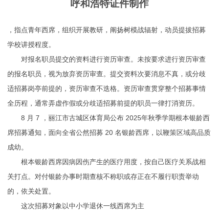
呼和浩特证件制作
，指点青年西席，组织开展教研，阐扬树模战辐射，动员提拔招募
学校讲授程度。
对报名职员提交的资料进行资历审查。未按要求进行资历审查
的报名职员，视为放弃资历审查。提交资料次要消息不真，或分歧
适招募岗亭前提的，资历审查不迭格。资历审查贯穿整个招募事情
全历程，通常弄虚作假或分歧适招募前提的职员一律打消资历。
8 月 7 ，丽江市古城区体育局公布 2025年秋季学期根本银龄西
席招募通知，面向全省公然招募 20 名银龄西席，以鞭策区域高品质
成幼。
根本银龄西席因病因伤产生的医疗用度，按自己医疗关系战相
关打点。对付银龄办事时期查核不称职或存正在不履行职责举动
的，依关处置。
这次招募对象以中小学退休一线西席为主