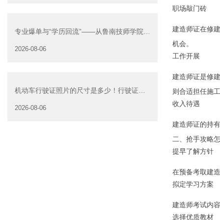
职场敲门砖
建造师证在修
专业爆单与“学历回流”——从鲁南技师学院透
视技能社会的深层转
机会。
2026-08-06
工作开展
建造师证是修
机动车行驶证照片的尺寸是多少！行驶证照
则合适担任施
片大小
收入待遇
2026-08-06
建造师证的持
二、抢手攻略
提早了解方针
在预备考取建
拟定学习方案
建造师考试内
选择优质教材