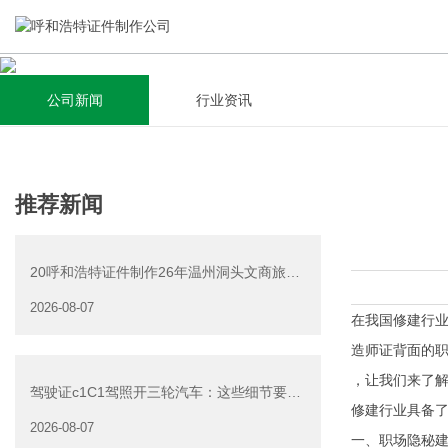
公司新闻
行业资讯
关于我们
新闻资讯
集研发，设计，制造，安装于一体，多元化的定制需求，为上
全自动流水线规模化生产，准时按期交货，年生产能力超过
推荐新闻
千家企业提供过专业定制服务！
40W万方米以上，拥有遍布全国的商务合作伙伴和较为完善的
经营渠道。
20呼和浩特证件制作26年温州洞头文商旅游
查看详情
产业发展有限公司公
2026-08-07
查看详情
在我国修建行
造师证背面的职
，让我们来了
驾驶证c1C1驾照开三轮汽车：这些细节要注
修建行业具备
意
2026-08-07
一、职场隐秘建