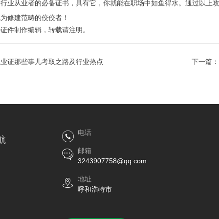
建行业从业者的必备证书，具有它，你就能在职场中如鱼得水。通过以上
成为修建范畴的佼佼者！
特证件制作
编辑，转载请注明。
执业证那些事儿考取之路及行业热点
下一篇：
电话
航
邮箱
3243907758@qq.com
地址
呼和浩特市