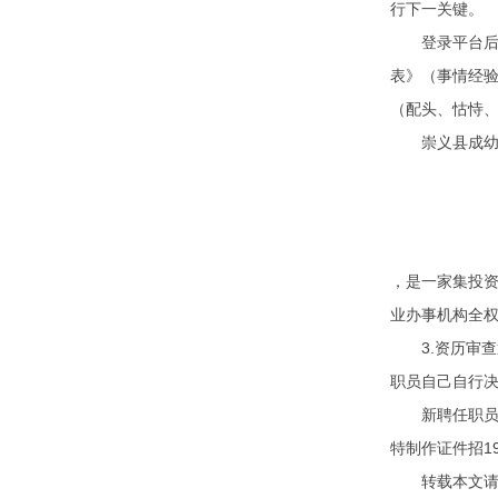
行下一关键。
登录平台后，进
表》（事情经
（配头、怙恃
崇义县成幼投
，是一家集投资
业办事机构全
3.资历审查
职员自己自行
新聘任职员打
特制作证件招1
转载本文请注明来自