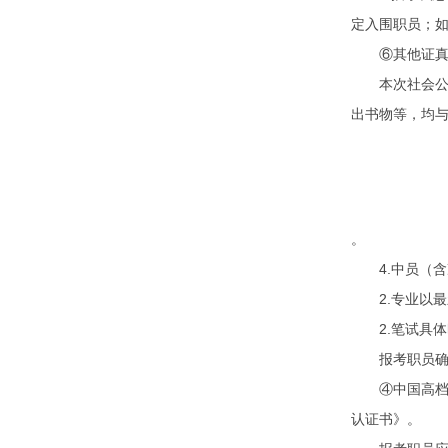
定入围职员；
⑥其他证真资
本次社会公然
出书物等，均
。
4.中员（含
2.专业以最
2.笔试具体
报考职员确认
④中国高档学
认证书》。