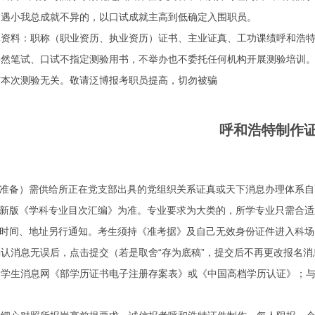
如遇小我总成就不异的，以口试成就主高到低确定入围职员。
料：职称（职业资历、执业资历）证书、主业证真、工功课绩呼和浩特
笔试、口试不指定测验用书，不举办也不委托任何机构开展测验培训。
与本次测验无关。敬请泛博报考职员提高，切勿被骗
呼和浩特制作
准备）需供给所正在党支部出具的党组织关系证真或天下消息办理体系自
新版《学科专业目次汇编》为准。专业要求为大类的，所学专业只需合适
时间、地址另行通知。考生须持《准考据》及自己无效身份证件进入科场
消息无误后，点击提交（若是取舍“存为底稿”，提交后不再更改报名消
生消息网《部学历证书电子注册存案表》或《中国高档学历认证》；与