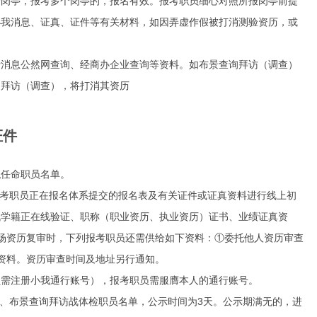
岗亭，报考多个岗亭的，报名有效。报考职员细心对照所报岗亭前提
小我消息、证真、证件等有关材料，如因弄虚作假被打消测验资历，或
消息公然网查询、经商办企业查询等资料。如布景查询拜访（调查）
询拜访（调查），将打消其资历
证件
拟任命职员名单。
考职员正在报名体系提交的报名表及有关证件或证真资料进行线上初
战学籍正在线验证、职称（职业资历、执业资历）证书、业绩证真资
场资历复审时，下列报考职员还需供给如下资料：①委托他人资历审查
资料。资历审查时间及地址另行通知。
需注册小我通行账号），报考职员需服膺本人的通行账号。
、布景查询拜访战体检职员名单，公示时间为3天。公示期满无的，进