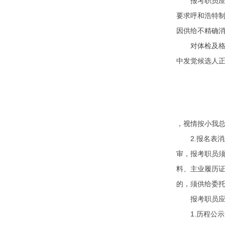
报考职员应细
要求呼和浩特
因供给不精确
对体检及格职
中发觉候选人
，视情按小我
2.报名表消
审，报考职员
料、主业履历
的，须供给委
报考职员应正
1.历程公示