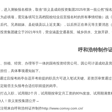
入测验报名模块，取舍“崇义县成幼投资集团2025年第一批公然”报
验为必填项，需完备填写主高档院校结业后至报名时的所有事情经验）战
、后代、兄弟姐妹、县处级及以上近支属），以后所正在单元等主要消息
资集团建立于2021年9月，营业涵盖交通基筑、城乡供水、文旅开辟、
呼和浩特制作
、扶植、经营、办理等于一体的国有投资经营公司。因公司计谋成幼及营
权担任，具体事项通知如下。
通过且报考岗亭合适开考前提的职员方可进入笔试关键。若资历审查通过
决定能否主头报考合适任职前提的岗亭。
点入职，试用期2个月，试用期按审定月工资的80%发放。试用期满查
9人！崇义发投集团公开→
呼和浩特证件制作http://www.comxy.com.cn/