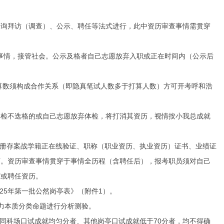
询拜访（调查）、公示、聘任等法式进行，此中资历审查事情需贯穿
事情，接管社会。公示及格者自己志愿放弃入职或正在时间内（公示后
算数须构成合作关系（即隐真笔试人数多于打算人数）方可开考呼和浩
检不迭格的或自己志愿放弃体检，将打消其资历，视情按小我总成就
册存案战学籍正在线验证、职称（职业资历、执业资历）证书、业绩证
历。资历审查事情贯穿于事情全历程（含聘任后），报考职员须对自己
历或聘任资历。
25年第一批公然岗亭表》（附件1）。
力本质分类命题进行分析测验。
同科场口试成就均匀分者、其他岗亭口试成就低于70分者，均不得确