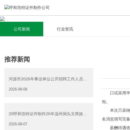
公司新闻
行业资讯
关于我们
新闻资讯
集研发，设计，制造，安装于一体，多元化的定制需求，为上
全自动流水线规模化生产，准时按期交货，年生产能力超过
推荐新闻
千家企业提供过专业定制服务！
40W万方米以上，拥有遍布全国的商务合作伙伴和较为完善的
经营渠道。
河源市2026年事业单位公开招聘工作人员
查看详情
（源城区岗位）面试资
2026-08-08
查看详情
口试采用半布
知。
本次只采纳网
20呼和浩特证件制作26年温州洞头文商旅游
名消息填写完
产业发展有限公司公
2026-08-07
薪酬待遇依照