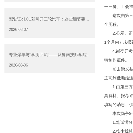
一三餐、工会
这次由第三方
驾驶证c1C1驾照开三轮汽车：这些细节要注
全历程。
意
2026-08-07
2.公示。正
1个月内）未报
4.岗亭开考前
专业爆单与“学历回流”——从鲁南技师学院透
特制作证件。
视技能社会的深层转
2026-08-06
前去崇义县人
主高到低顺延
1.由第三方
真资料、报考
填写的消息、
本次岗亭9个，
1.笔试满分
2.按小我总