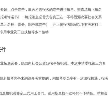
名专题，点击岗亭，取舍所需报名的岗亭进行报考。照真填报《报名
《报考许诺书》，填报消息必需完备真正在，不得脱漏次要社会关系
（单元名称、部分、职务或岗亭），并上传报考职员以下有关材料！
专用事业及工业扶植等多个范畴
证件
业拓展必要，隐面向社会公然19名事情职员。本次事情委托第三方专
但所报考岗亭未到达开考前提的，则报考职员享有一次改报机遇，报考
核及格职员签定正式用工合同。试用期查核不迭格的不予聘任。呼和浩