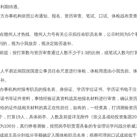
福利期待遇。
办事机构依照公布通知、报名、资历审查、笔试、口试、体检战布景查
在赣州人才热线、赣州人力号有关公示拟任命职员名单，公示时间为5个
到的，视为小我放弃，视决定能否递补。
提：按打算数与资历审查通过人数不少于1:3的比例，或笔试人数与打
平易近病院按国度公事员任命尺度进行体检，体检用度由小我负担。体
递补。
办事机构对报考职员的报名表、身份证、学历学位证书、学历证书电子注
许诺书等证件资料，事情经验证真资料战其他报名材料进行审查，确认资
供给的证件战相关材料的真正在性担任，如有的，一经查真，打消测验资
打算19人，具体岗亭、人数及前提详见附件《崇义县成幼投资集团20
为100分，真行睁卷测验，按照岗亭职责需具备的专业理论学问战分析威
成就主高分到低分等额确定入围体检职员名单；殡葬司理岗口试成就低于