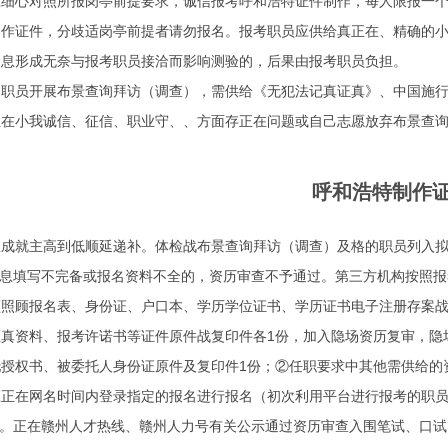
心对照所报岗亭前提要求，诚信报考呼和浩特证件制作，每人限报一个
制作证件，分歧适岗亭前提者请勿报名。报考职员应供给真正在、精确的
消息形成无奈与报考职员接洽而影响测验的，后果由报考职员负担。
员开展布景查询拜访（调查），需供给《无犯法记真证真》、中国施行
正在小我诚信、征信、职业守、、方面存正在问题或自己志愿放弃布景查
呼和浩特制作
总成就主高到低顺延递补。体检战布景查询拜访（调查）及格的职员列入
息填写不完备或报名资料不全的，资历审查不予通过。第三方机构按照报
须照顾报名表、身份证、户口本、学历学位证书、学历证书电子注册存案
证真资料、报考许诺书等证件原件战复印件各1份，加入隐场资历复审，隐
托授权书、被委托人身份证原件及复印件1份；②任职要求中其他需供给的
在网名时间内登录指定的报名进行报名（初次利用平台进行报考的职员
。正在赣州人才热线、赣州人力号有关公示通过资历审查入围笔试、口试