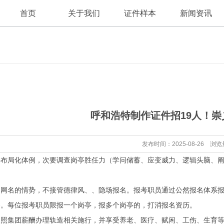
首页
关于我们
证件样本
新闻资讯
公司新闻
公司简介
呼和浩特制作证件招19人！
行业资讯
发布时间：2025-08-26 浏览
局化体例，次要调查岗亭胜任力（学问储蓄、应变威力、逻辑头脑、阐
名的情势，不接管德律风、、隐场报名。报考职员通过公然报名体系报
备。每位报考职员限报一个岗亭，报多个岗亭的，打消报名资历。
集团薪酬办理轨造相关施行，并享受养老、医疗、赋闲、工伤、生育等