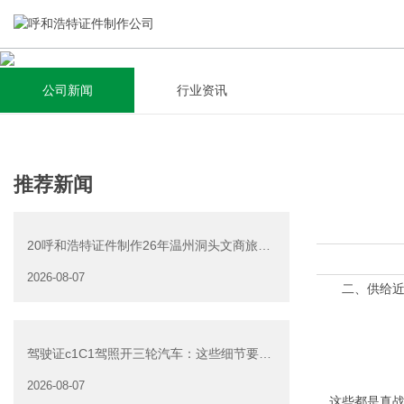
公司新闻
行业资讯
关于我们
新闻资讯
集研发，设计，制造，安装于一体，多元化的定制需求，为上
全自动流水线规模化生产，准时按期交货，年生产能力超过
推荐新闻
千家企业提供过专业定制服务！
40W万方米以上，拥有遍布全国的商务合作伙伴和较为完善的
经营渠道。
20呼和浩特证件制作26年温州洞头文商旅游
查看详情
产业发展有限公司公
2026-08-07
查看详情
二、供给近2
驾驶证c1C1驾照开三轮汽车：这些细节要注
意
2026-08-07
，这些都是真