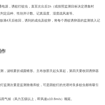
通电源，诱蚊灯蚊虫，直至次出后1h（或按照监测目标决定诱集时
，判定品种、性别并计数。记真温度、湿度战风速等。
 放满4天后收回，诱到的成虫及蚊卵，将每个诱蚊诱卵器的监测填入记
制作
测，滤纸要折成圆锥形。主布放那天起头算起，第四天要收回诱卵器
蚊灯监测次要是监测致倦库蚊，可是因蚊灯的光谱对良多蚊虫都有吸引
候（风力五级以上，即风速≥10.8m/s）顺延。