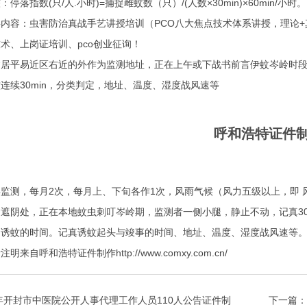
指数(只/人.小时)=捕捉雌蚊数（只）/(人数×30min)×60min/小时。
容：虫害防治真战手艺讲授培训（PCO八大焦点技术体系讲授，理论+
术、上岗证培训、pco创业征询！
平易近区右近的外作为监测地址，正在上午或下战书前言伊蚊岑岭时段
连续30min，分类判定，地址、温度、湿度战风速等
呼和浩特证件
，每月2次，每月上、下旬各作1次，风雨气候（风力五级以上，即 风速≥
阴处，正在本地蚊虫刺叮岑岭期，监测者一侧小腿，静止不动，记真30m
定诱蚊的时间。记真诱蚊起头与竣事的时间、地址、温度、湿度战风速等
呼和浩特证件制作http://www.comxy.com.cn/
5年开封市中医院公开人事代理工作人员110人公告证件制
下一篇：