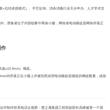
真+总结讲授模式）、手艺征询、消杀消毒行业天分申办、人才学术交
内，诱集者位于内部蚊帐中两条小腿，网络者电动吸蚊器网络停落正
制作
10.8m/s）顺延。
in内停落正在小腿上并被拍死或用电动吸蚊器捕捉的雌蚊数量，或按
。
证件制作联系电话企观察：楚之晟集团工程部副部长高峰被查一个国