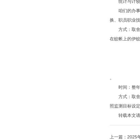
统计与计较：停落
咱们的办事内
换、职员职业技
方式：取舍居
在蚊帐上的伊蚊
。
时间：整年监测
方式：取舍遮
照监测目标设
转载本文请注明来自
上一篇：
202