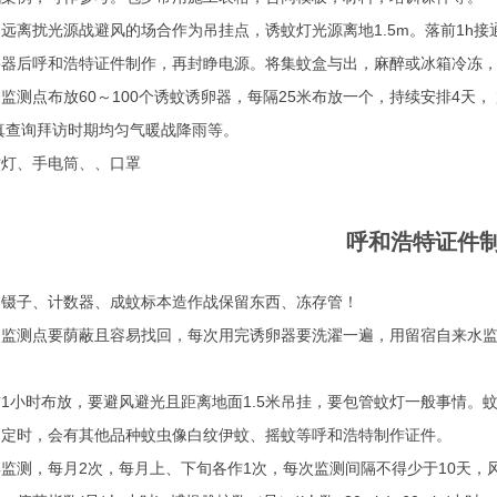
扰光源战避风的场合作为吊挂点，诱蚊灯光源离地1.5m。落前1h接
络器后呼和浩特证件制作，再封睁电源。将集蚊盒与出，麻醉或冰箱冷冻
点布放60～100个诱蚊诱卵器，每隔25米布放一个，持续安排4天，
真查询拜访时期均匀气暖战降雨等。
、手电筒、、口罩
呼和浩特证件
、镊子、计数器、成蚊标本造作战保留东西、冻存管！
测点要荫蔽且容易找回，每次用完诱卵器要洗濯一遍，用留宿自来水监
小时布放，要避风避光且距离地面1.5米吊挂，要包管蚊灯一般事情。
判定时，会有其他品种蚊虫像白纹伊蚊、摇蚊等呼和浩特制作证件。
，每月2次，每月上、下旬各作1次，每次监测间隔不得少于10天，风雨气