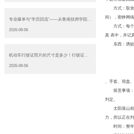
方式：取舍远离
间），密睁网
专业爆单与“学历回流”——从鲁南技师学院透
方式：每个监测
视技能社会的深层转
2026-08-06
真 表中，并记
东西：诱蚊灯
机动车行驶证照片的尺寸是多少！行驶证照
片大小
2026-08-06
、手套、琅盘
留意事项：监
判定。
太阳落山前1
力，所以正在
时间：整年监测