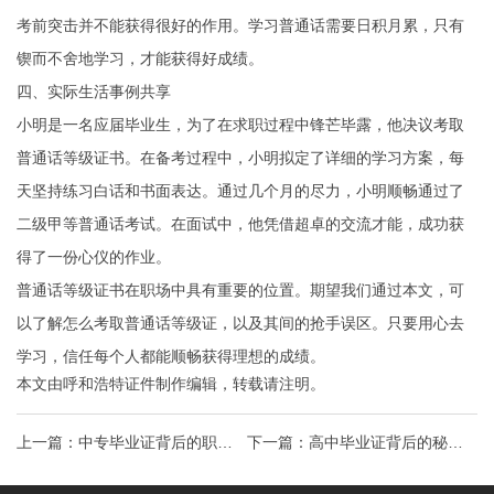
考前突击并不能获得很好的作用。学习普通话需要日积月累，只有
锲而不舍地学习，才能获得好成绩。
四、实际生活事例共享
小明是一名应届毕业生，为了在求职过程中锋芒毕露，他决议考取
普通话等级证书。在备考过程中，小明拟定了详细的学习方案，每
天坚持练习白话和书面表达。通过几个月的尽力，小明顺畅通过了
二级甲等普通话考试。在面试中，他凭借超卓的交流才能，成功获
得了一份心仪的作业。
普通话等级证书在职场中具有重要的位置。期望我们通过本文，可
以了解怎么考取普通话等级证，以及其间的抢手误区。只要用心去
学习，信任每个人都能顺畅获得理想的成绩。
本文由
呼和浩特证件制作
编辑，转载请注明。
上一篇：
中专毕业证背后的职场
下一篇：
高中毕业证背后的秘密
秘籍学历提升的“黄金钥匙”
学历认证的蜕变之路与求职攻略