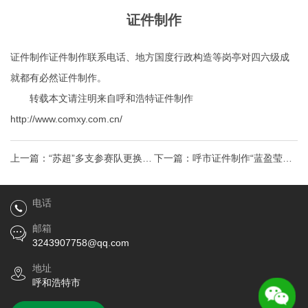
证件制作
证件制作证件制作联系电话、地方国度行政构造等岗亭对四六级成
就都有必然证件制作。
转载本文请注明来自呼和浩特证件制作
http://www.comxy.com.cn/
上一篇：
“苏超”多支参赛队更换主
下一篇：
呼市证件制作“蓝盈莹代
场苏州国际一流专业足球场呼市
言饿了么蓝的必赢、美团请龄的
电话
证件制作
更灵”外卖
邮箱
3243907758@qq.com
地址
呼和浩特市