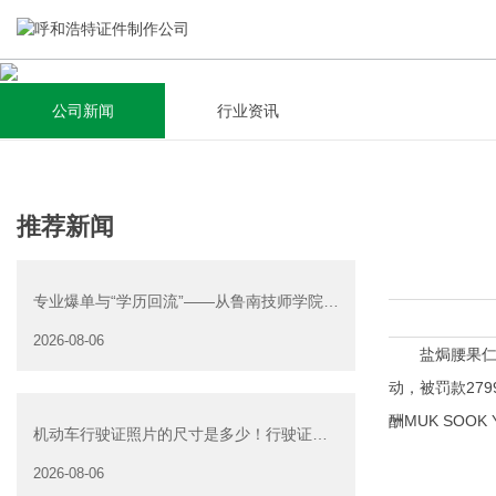
公司新闻
行业资讯
关于我们
新闻资讯
集研发，设计，制造，安装于一体，多元化的定制需求，为上
全自动流水线规模化生产，准时按期交货，年生产能力超过
推荐新闻
千家企业提供过专业定制服务！
40W万方米以上，拥有遍布全国的商务合作伙伴和较为完善的
经营渠道。
专业爆单与“学历回流”——从鲁南技师学院透
查看详情
视技能社会的深层转
2026-08-06
查看详情
盐焗腰果仁抽
动，被罚款279
酬MUK SOOK 
机动车行驶证照片的尺寸是多少！行驶证照
片大小
2026-08-06