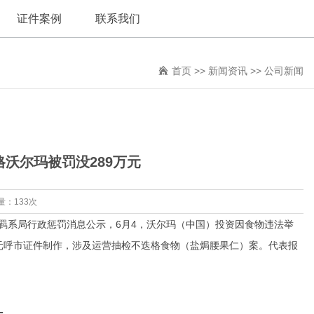
证件案例
联系我们
首页
>>
新闻资讯
>>
公司新闻
沃尔玛被罚没289万元
量：133次
系局行政惩罚消息公示，6月4，沃尔玛（中国）投资因食物违法举
7996.5元呼市证件制作，涉及运营抽检不迭格食物（盐焗腰果仁）案。代表报