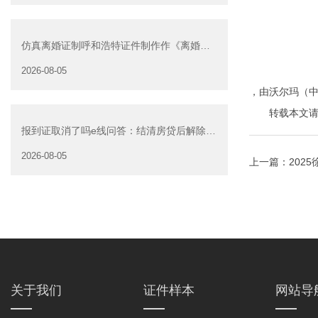
仿真离婚证制呼和浩特证件制作作《离婚证
明书》可以在网上办
2026-08-05
，由沃尔玛（
转载本文请注明来自
报到证取消了吗e线问答：结清房贷后解除抵
押是否可以委托他人办
2026-08-05
上一篇：
202
关于我们
证件样本
网站导