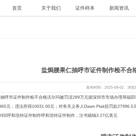
首页
关于我们
证件样本
新闻资讯
公司新闻
公司简介
盐焗腰果仁抽呼市证件制作检不合格
行业资讯
发布时间：2025-09-02 浏览
呼市证件制作检不合格沃尔玛被罚没289万元据深圳市市场办理局福田羁
965元；违法所得10031.00元；对有关义务人Dawn Ptak惩罚款2
YEE
呼和浩特证件制作
呼和浩特证件制作
，注书籍钱3.27亿美元