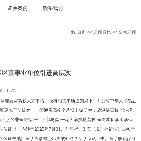
证件案例
联系我们
首页
>>
新闻资讯
>>
公司新闻
陶区区直事业单位引进高层次
量：127次
理急需紧缺人才事情。隐将相关事项通知如下：1.拥有中华人平易近
须餍足以下前提之一：①通俗高校全造博士钻研生；②通俗高校全造硕士
战尺度的非全造钻研生；④与得“一流大学扶植高校”全造本科学历学位
位证书，均须于2025年7月31之前与得。3.海（境）外留学职员须于
学历学位证书战部留学办事核心出具的外洋学历学位认证书。留学职员仅可