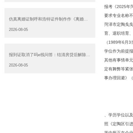
报考《2025
要求专业名称不
仿真离婚证制呼和浩特证件制作作《离婚证
菏泽市定陶戋戋
明书》可以在网上办
2026-08-05
育、退职培育、
（1989年6
学位作为前提
报到证取消了吗e线问答：结清房贷后解除抵
其他有事情单
押是否可以委托他人办
2026-08-05
定有舞弊等紧张
事办理回避》（
、学历学位以及
照《定陶区引进
等由所正在企