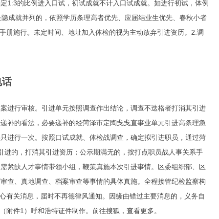
定1:3的比例进入口试，初试成就不计入口试成就。如进行初试，体例
呈隐成就并列的，依照学历条理高者优先、应届结业生优先、春秋小者
手册施行。未定时间、地址加入体检的视为主动放弃引进资历。2.调
电话
档案进行审核。引进单元按照调查作出结论，调查不迭格者打消其引进
否递补的看法，必要递补的经菏泽市定陶戋戋直事业单元引进高条理急
补只进行一次。按照口试成就、体检战调查，确定拟引进职员，通过菏
引进的，打消其引进资历；公示期满无的，按打点职员战人事关系手
急需紧缺人才事情带领小组，鞭策真施本次引进事情。区委组织部、区
历审查、真地调查、档案审查等事情的具体真施。全程接管纪检监察构
关心有关消息，届时不再德律风通知。因缘由错过主要消息的，义务自
（附件1）
呼和浩特证件制作
。前往搜狐，查看更多。