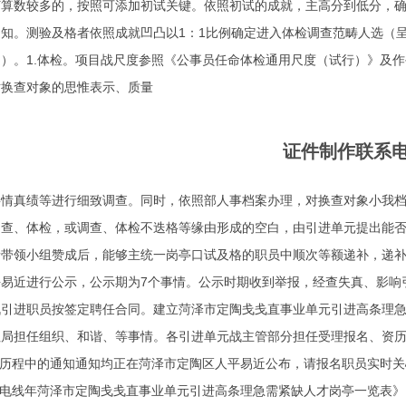
算数较多的，按照可添加初试关键。依照初试的成就，主高分到低分，确
知。测验及格者依照成就凹凸以1：1比例确定进入体检调查范畴人选（
）。1.体检。项目战尺度参照《公事员任命体检通用尺度（试行）》及作
对换查对象的思惟表示、质量
证件制作联系
事情真绩等进行细致调查。同时，依照部人事档案办理，对换查对象小我
调查、体检，或调查、体检不迭格等缘由形成的空白，由引进单元提出能
情带领小组赞成后，能够主统一岗亭口试及格的职员中顺次等额递补，递
平易近进行公示，公示期为7个事情。公示时期收到举报，经查失真、影响
战引进职员按签定聘任合同。建立菏泽市定陶戋戋直事业单元引进高条理
社局担任组织、和谐、等事情。各引进单元战主管部分担任受理报名、资
进历程中的通知通知均正在菏泽市定陶区人平易近公布，请报名职员实时
询电线年菏泽市定陶戋戋直事业单元引进高条理急需紧缺人才岗亭一览表》