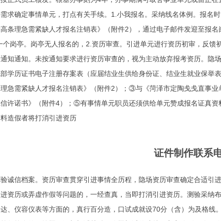
需求确定事情单元，打点有关手续。1.小我报名。采纳线名体例。报名时间
高条理急需紧缺人才报名注销表》（附件2），通过电子邮件发迎至报名岗
一个岗亭。岗亭无人报名的，2.资历审查。引进单元进行资历初审，反
行通知通知。未按通知要求进行资历审查的，视为主动放弃报考资历。隐
战部学历证书电子注册存案表（应届结业生供给身份证、结业生就业保举
理急需紧缺人才报名注销表》（附件2）；③与《菏泽市定陶戋戋直事业
诚信许诺书》（附件4）；⑤有事情单元职员还须供给单元赞成报名证真资
资料造假者将打消引进资历
证件制作联系
测验诚信档案。资历审查贯穿引进事情全历程，隐场资历审查确定合适引
引进资历或弄虚作假等问题的，一经查真，当即打消引进资历。测验采纳
达、仪容仪表等方面的，真行百分造，口试成就设70分（含）为及格线