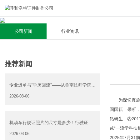
公司新闻
行业资讯
关于我们
新闻资讯
集研发，设计，制造，安装于一体，多元化的定制需求，为上
全自动流水线规模化生产，准时按期交货，年生产能力超过
推荐新闻
千家企业提供过专业定制服务！
40W万方米以上，拥有遍布全国的商务合作伙伴和较为完善的
经营渠道。
专业爆单与“学历回流”——从鲁南技师学院透
查看详情
视技能社会的深层转
2026-08-06
查看详情
为深切真施人
国国籍，果断，
钻研生；③20
机动车行驶证照片的尺寸是多少！行驶证照
或“一流学科扶
片大小
2026-08-06
2025年7月