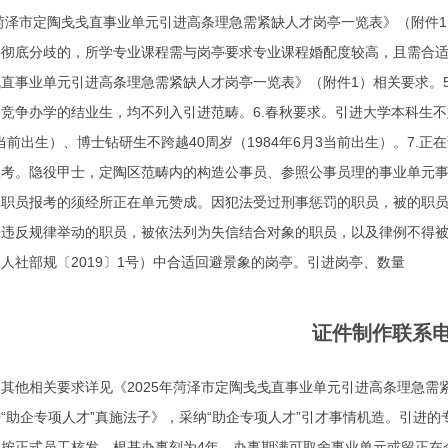
年菏泽市定陶戋戋直事业单元引进高条理急需紧缺人才岗亭一览表》（附件
彻底分歧的，所学专业课程需与岗亭要求专业课程婚配度较高，且需合适所
直事业单元引进高条理急需紧缺人才岗亭一览表》（附件1）相关要求。
竞争办学的结业生，均不列入引进范畴。6.春秋要求。引进大学本科生不跨越
月3当前出生）、博士钻研生不跨越40周岁（1984年6月3当前出生）。
报考。隐役甲士，定陶区范畴内的构造公事员、参照公事员理的事业单元
元职员报考的须经所正在单元赞成。因犯法受过刑事惩罚的职员，被的职
违反规律举动的职员，被依法列为失信结合对象的职员，以及律例不得被
人社部规〔2019〕1号）中合适回避景象的岗亭。引进岗亭、数量
证件制作联系
其他相关要求详见《2025年菏泽市定陶戋戋直事业单元引进高条理急需紧
“助企专项人才”真施法子》，采纳“助企专项人才”引才事情机造。引进
业按正式员工核发。根基办事刻为4年，办事期满可取舍事业单元或留正在