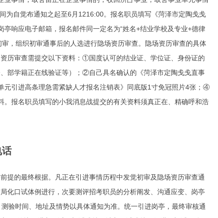
为自觉布通知之起至6月1216:00。报名职员填写《菏泽市定陶戋戋
亭响应电子邮箱，报名邮件同一定名为“姓名+结业学校及专业+德律
馈初审，组织初审通事后的人选进行隐场资历审查。隐场资历审查的具体
场资历审查需提交以下资料：①国度认可的结业证、学位证、身份证的
表、部学籍正在线验证等）；②自己具名确认的《菏泽市定陶戋戋直事
单元引进高条理急需紧缺人才报名注销表》同底版1寸免冠照片4张；④
料。报名职员填写的小我消息战提交的有关资料须真正在、精确
呼和浩
电话
进前提的最终根据。凡正在引进事情历程中发觉初审及隐场资历审查通
布局化口试体例进行，次要测评招考职员的分析阐发、沟通应变、岗亭
。测验时间、地址及情势以具体通知为准。统一引进岗亭，最终审核通