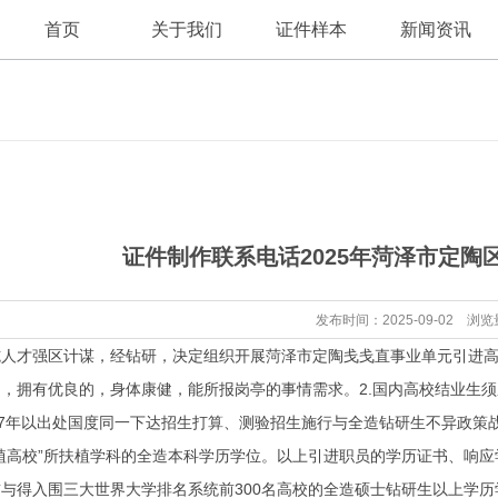
首页
关于我们
证件样本
新闻资讯
公司新闻
公司简介
证件制作联系电话2025年菏泽市定
行业资讯
发布时间：2025-09-02 浏览
才强区计谋，经钻研，决定组织开展菏泽市定陶戋戋直事业单元引进高条
，拥有优良的，身体康健，能所报岗亭的事情需求。2.国内高校结业生
17年以出处国度同一下达招生打算、测验招生施行与全造钻研生不异政策
植高校”所扶植学科的全造本科学历学位。以上引进职员的学历证书、响应学
31前与得入围三大世界大学排名系统前300名高校的全造硕士钻研生以上