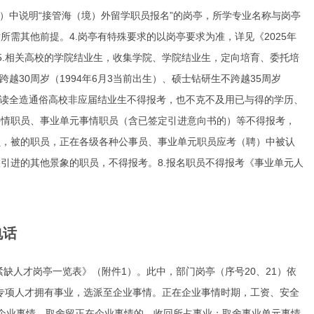
1）中说明“接管海（境）外留学职员报名”的岗亭，所学专业名称与岗亭
需其他前提。4.岗亭有特殊要求的以岗亭要求为准，详见《2025年
5.相关高校的学院结业生，收集学院、学院结业生，定向培育、委托培
30周岁（1994年6月3当前出生）、硕士钻研生不跨越35周岁
7.正在读全造通俗高校非应届结业生不得报考，也不克不及用已与得的学历、
事情职员、事业单元事情职员（含已签定引进意向书的）等不得报考，
员，被的职员，正在各级各种公事员、事业单元职员应考（聘）中被认
引进的其他景象的职员，不得报考。8.报名职员不得报考《事业单元人
电话
缺人才岗亭一览表》（附件1）。此中，部门岗亭（序号20、21）依
的专项人才拥有事业，选派至企业事情。正在企业事情时期，工资、安全
企业事情，取舍留正在企业事情的，收回所占事业；取舍事业单元事情