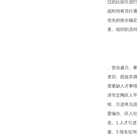
过的比拟引进打
战时间将另行通
优先的挨次确定
查。组织职员
、营业威力、
资历。因放弃
需紧缺人才事
泽市定陶区人
续，引进单元
委编办、区人
造。1.人才引
傲。3.报名征