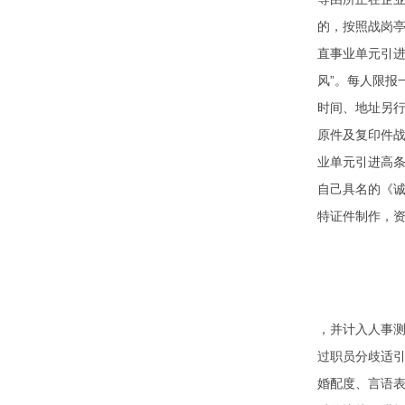
的，按照战岗亭
直事业单元引进
风”。每人限报
时间、地址另
原件及复印件
业单元引进高条
自己具名的《
特证件制作
，
，并计入人事
过职员分歧适
婚配度、言语表