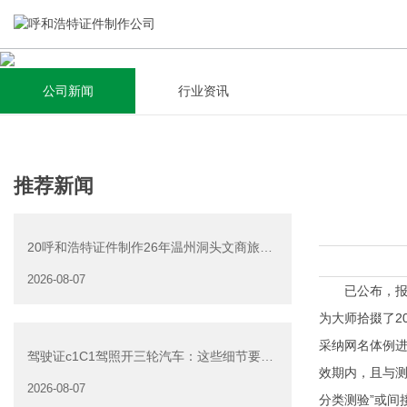
公司新闻
行业资讯
关于我们
新闻资讯
集研发，设计，制造，安装于一体，多元化的定制需求，为上
全自动流水线规模化生产，准时按期交货，年生产能力超过
推荐新闻
千家企业提供过专业定制服务！
40W万方米以上，拥有遍布全国的商务合作伙伴和较为完善的
经营渠道。
20呼和浩特证件制作26年温州洞头文商旅游
查看详情
产业发展有限公司公
2026-08-07
查看详情
已公布，报名时
为大师拾掇了2
采纳网名体例
驾驶证c1C1驾照开三轮汽车：这些细节要注
效期内，且与测
意
2026-08-07
分类测验”或