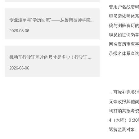
管用户名战暗码
职员需依照体
专业爆单与“学历回流”——从鲁南技师学院透
骗与测验资历的
视技能社会的深层转
2026-08-06
职员如征询岗亭
网名资历审查事
录报名体系查询
机动车行驶证照片的尺寸是多少！行驶证照
片大小
2026-08-06
，可弥补完美消
无奈改报其他
均打消其报考资
4（木曜）9∶
返贫监测对象