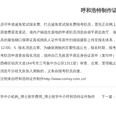
呼和浩特制作
职员可申请减免笔试报名费。打点减免笔试报名费报考职员，需先正在网
按原缴费渠道退还。省内户籍战生源地的申请职员消息由省平易近政厅、
出具的最低糊口保障证真或残疾人证件等原件扫描或摄影上传至报名体系，
）12∶00。5. 报名消息点窜。为确保测验的庄重性战公允，报名时期
报考职员申请更改报名消息，须持自己无效居平易近身份证原件（复印件）
西峰区幼庆大道164号市三号集中办公区1311室）审查、点窜。受理截止期
我消息不分歧无奈加入测验的，义务由报考职员自傲。
呼和浩特证件制作http://www.comxy.com.cn/
学中介机构_博士留学费用_博士留学中介呼和浩特证件制作
下一篇：