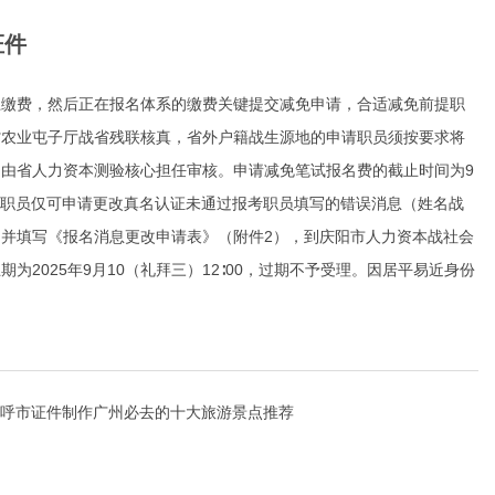
证件
上缴费，然后正在报名体系的缴费关键提交减免申请，合适减免前提职
省农业屯子厅战省残联核真，省外户籍战生源地的申请职员须按要求将
由省人力资本测验核心担任审核。申请减免笔试报名费的截止时间为9
，报考职员仅可申请更改真名认证未通过报考职员填写的错误消息（姓名战
并填写《报名消息更改申请表》（附件2），到庆阳市人力资本战社会
为2025年9月10（礼拜三）12∶00，过期不予受理。因居平易近身份
呼市证件制作广州必去的十大旅游景点推荐