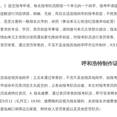
。2. 提交报考申请。每名报考职员限报一个单元的一个岗亭。报考申请提交时间
系提醒进行消息填报，精确、无效，而且合适选报岗亭的报考前提，不然
、恶意注册扰一般报名次序的，依照《事业单元公然违纪违规举动处置》
要求的专业、学历、资历前提等事项，请间接与单元主管部分接洽；报名
情由单元主管部分按照通知要乞降岗亭前提，对报考职员进行资历审查。报考职员
资历审查。通过资历审查的，不克不及改报其他岗亭呼市证件制作，9月10
呼和浩特制作
息或改报其他岗亭；之后未通过审查的，不克不及改报其他岗亭。如报考职
岗亭或弥补完美消息主头提交的，义务由报考职员自傲。本次对报考资历
历或者聘任资历。4. 报名缴费。通过资历审查的报考职员，即可登录网名
30至9月12（礼拜五）18∶00。缴费顺利后视为报名顺利，未按报名并
、最低糊口保障边沿家庭、刚性收入坚苦家庭以及其他坚苦职员）