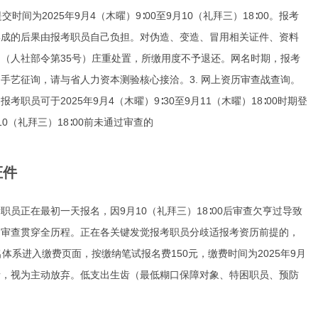
为2025年9月4（木曜）9∶00至9月10（礼拜三）18∶00。报考
形成的后果由报考职员自己负担。对伪造、变造、冒用相关证件、资料
（人社部令第35号）庄重处置，所缴用度不予退还。网名时期，报考
手艺征询，请与省人力资本测验核心接洽。3. 网上资历审查战查询。
可于2025年9月4（木曜）9∶30至9月11（木曜）18∶00时期登
（礼拜三）18∶00前未通过审查的
证件
员正在最初一天报名，因9月10（礼拜三）18∶00后审查欠亨过导致
的审查贯穿全历程。正在各关键发觉报考职员分歧适报考资历前提的，
体系进入缴费页面，按缴纳笔试报名费150元，缴费时间为2025年9月
缴费者，视为主动放弃。低支出生齿（最低糊口保障对象、特困职员、预防