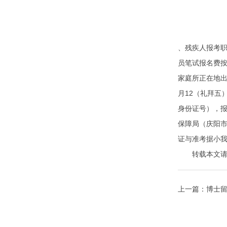
、残疾人报考
员笔试报名费
家庭所正在地
月12（礼拜五
身份证号），
保障局（庆阳市
证与准考据小
转载本文请注明来自
上一篇：
博士留