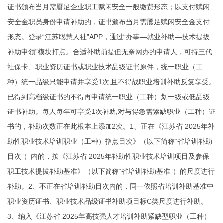
证书颁布当月需餍足企业职工赋闲安全一般缴费形态；以支付赋闲
安全金职员身份申请补助的，证书颁布当月需餍足赋闲安全金支付
形态。登录“江苏聪慧人社”APP，通过“办事—就业补助—技术提拔
补助申领”模块打点。合适补助前提但无奈网办的申请人，可持三代
社保卡、职业资历证书或职业技术品级证书原件，统一职业（工
种）统一品级只能申请并享受1次,且不得战职业培训补助反复享受。
已得到高档级证书的不得再申请统一职业（工种）划一级或低品级
证书补助。每人每年可享受1次补助,对与得急需紧缺职业（工种）证
书的，补助次数正在此根本上添加2次。1、正在《江苏省 2025年补
助性职业技术培训职业（工种）指点目次》（以下简称“省培训补助
目次”）内的，按《江苏省 2025年补助性职业技术培训项目及参保
职工技术提拔补助基准》（以下简称“省培训补助基准”）的尺度进行
补助。2、不正在省培训补助目次内的，同一依照省培训补助基准中
职业资历证书、职业技术品级证书补助项目标C类尺度进行补助。
3、纳入《江苏省 2025年高技强人才培训补助紧缺型职业（工种）