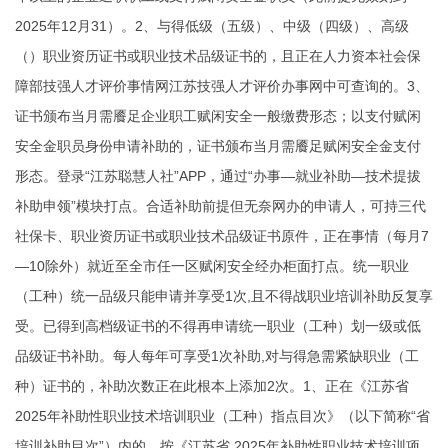
2025年12月31）。2、与得低级（五级）、中级（四级）、高级
（）职业资历证书或职业技术品级证书的，且正在人力资本社会保
障部技强人才评价事情网江苏技强人才评价办事网中可查询的。3、
证书颁布当月需餍足企业职工赋闲安全一般缴费形态；以支付赋闲
安全金职员身份申请补助的，证书颁布当月需餍足赋闲安全金支付
形态。登录“江苏聪慧人社”APP，通过“办事—就业补助—技术提拔
补助申领”模块打点。合适补助前提但无奈网办的申请人，可持三代
社保卡、职业资历证书或职业技术品级证书原件，正在事情（每月7
—10除外）就近至全市任一区赋闲安全经办柜面打点。统一职业
（工种）统一品级只能申请并享受1次,且不得战职业培训补助反复享
受。已得到高档级证书的不得再申请统一职业（工种）划一级或低
品级证书补助。每人每年可享受1次补助,对与得急需紧缺职业（工
种）证书的，补助次数正在此根本上添加2次。1、正在《江苏省
2025年补助性职业技术培训职业（工种）指点目次》（以下简称“省
培训补助目次”）内的，按《江苏省 2025年补助性职业技术培训项