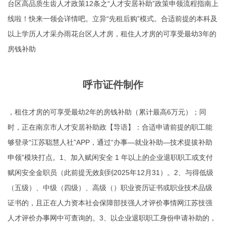
台区高品质生齿人才政策12条之“人才安居补助”政策申领流程指南上
线啦！快来一领会详情吧。立异“先租后购”模式。合适前提的本科及
以上学历人才采办雨花台区人才房，租住人才房的可享受最幼3年的
房钱补助
呼市证件制作
，租住才房的可享受最幼2年的房钱补助（累计最高6万元）；同
时，正在南京市人才安居补助政【导语】：合适申请前提的职工能
够登录“江苏聪慧人社”APP，通过“办事—就业补助—技术提拔补助
申领”模块打点。1、加入赋闲安全 1 年以上的企业退职职工或支付
赋闲安全金职员（此前提无效刻到2025年12月31）。2、与得低级
（五级）、中级（四级）、高级（）职业资历证书或职业技术品级
证书的，且正在人力资本社会保障部技强人才评价事情网江苏技强
人才评价办事网中可查询的。3、以企业退职职工身份申请补助的，