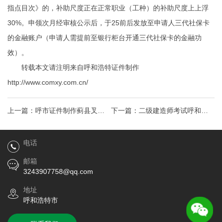
指点目次》的，补助尺度正在正常职业（工种）的补助尺度上上浮
30%。申领次月经审核公示后，于25前后发放至申请人三代社保卡
的金融账户（申请人需提前至银行柜台开通三代社保卡的金融功
效）。
转载本文请注明来自呼和浩特证件制作
http://www.comxy.com.cn/
上一篇：
呼市证件制作蓟县叉车
下一篇：
二级建造师考试呼和浩
证的办理和考试在哪里进行
特制作证件
电话
邮箱
3243907758@qq.com
地址
呼和浩特市