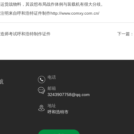
搬运货战物料，其设想布局战作体例与装载机有很大分歧。
呼和浩特证件制作http://www.comxy.com.cn/
建造师考试呼和浩特制作证件
下一篇：
电话
航
邮箱
3243907758@qq.com
地址
呼和浩特市