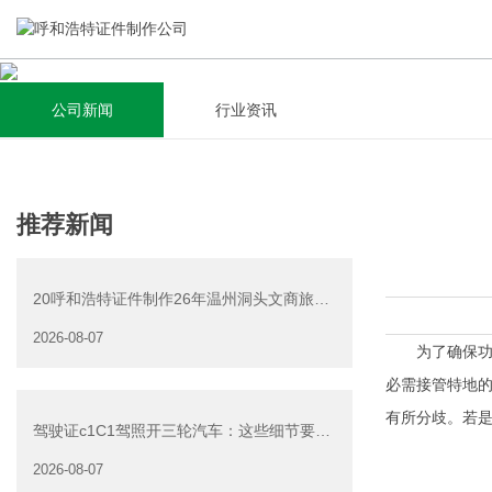
公司新闻
行业资讯
关于我们
新闻资讯
集研发，设计，制造，安装于一体，多元化的定制需求，为上
全自动流水线规模化生产，准时按期交货，年生产能力超过
推荐新闻
千家企业提供过专业定制服务！
40W万方米以上，拥有遍布全国的商务合作伙伴和较为完善的
经营渠道。
20呼和浩特证件制作26年温州洞头文商旅游
查看详情
产业发展有限公司公
2026-08-07
查看详情
为了确保功课
必需接管特地的
有所分歧。若是
驾驶证c1C1驾照开三轮汽车：这些细节要注
意
2026-08-07