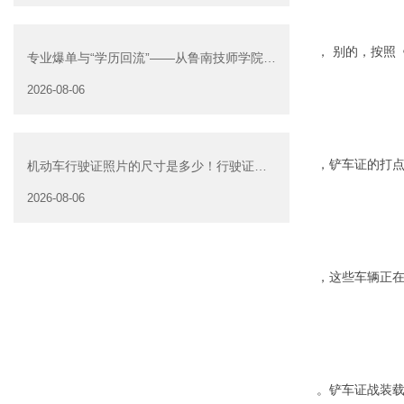
， 别的，按照
专业爆单与“学历回流”——从鲁南技师学院透
视技能社会的深层转
2026-08-06
，铲车证的打点
机动车行驶证照片的尺寸是多少！行驶证照
片大小
2026-08-06
，这些车辆正
。铲车证战装