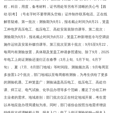
程，科目，用度，备考材料，证书用处等另有不清晰的关心号【酋
幼 职考】（号名字时不要带两头空格）
证件制作联系电话
。正在线
解答疑难。第一批次：测验期为9月1，报名截止时间为8月21，笼盖
工种包罗高压电工、低压电工、高处安装装除功课等。第二批次：
测验期为9月3，报名截止时间为8月22，笼盖工种新增造冷与空调设
施作运转及安装补缀功课等。第三批次至第十批次：9月5至9月22，
每周均有测验放置，具体期及笼盖工种请参照通知。除了9月，2025
年电工上岗证测验还漫衍正在春季（3月上旬、5月下旬、6月下
旬）、夏（7月、8月部门地域）等时间段。测验频次高：9月每周至
多放置1-2个批次，部门地域以至每周都有测验，为考生供给了更多
的测验机遇。工种笼盖广：测验涵盖高压电工、低压电工、高处功
课、焊工证、电气试验、化学品办理等多个范畴，餍足了分歧工种
主业者的需求。地域差别：部门批次仅正在特定地域开展，考生需
以本地应急办理局通知为准。同时，部门省份会按照当地需求增设
特殊批次或调解截止期。报名入口：电工上岗证测验的独一报名入