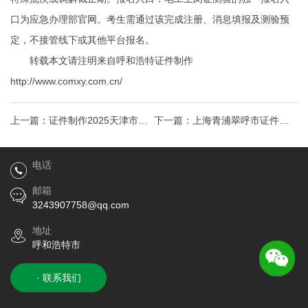
口为应急办理部官网。考生需通过该完成注册、消息填报及测验预
定，不接管线下或其他平台报名。
转载本文请注明来自呼和浩特证件制作
http://www.comxy.com.cn/
上一篇：
证件制作2025天津市二
下一篇：
上海青浦翠呼市证件制
级建造师资格考试报名通知
作湖水岸处发布-翠湖水岸详情-翠
电话
湖水岸户
邮箱
3243907758@qq.com
地址
呼和浩特市
· 联系我们