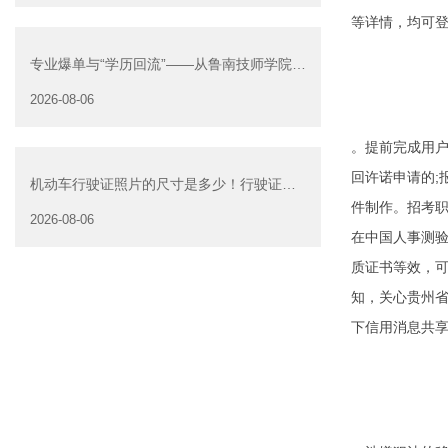
等详情，均可
专业爆单与“学历回流”——从鲁南技师学院透
视技能社会的深层转
2026-08-06
。提前完成用户
回许诺申请的;
机动车行驶证照片的尺寸是多少！行驶证照
件制作
。招考职
片大小
2026-08-06
在中国人事测
质证书等效，可
知，关心贵州
下信用消息共