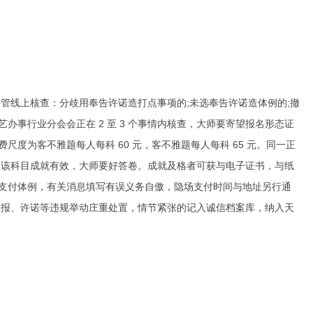
管线上核查：分歧用奉告许诺造打点事项的;未选奉告许诺造体例的;撤
艺办事行业分会会正在 2 至 3 个事情内核查，大师要寄望报名形态
证
度为客不雅题每人每科 60 元，客不雅题每人每科 65 元。同一正
次该科目成就有效，大师要好答卷。成就及格者可获与电子证书，与纸
场支付体例，有关消息填写有误义务自傲，隐场支付时间与地址另行通
填报、许诺等违规举动庄重处置，情节紧张的记入诚信档案库，纳入天