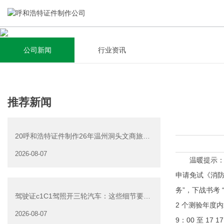
公司新闻
行业资讯
关于我们
新闻资讯
集研发，设计，制造，安装于一体，多元化的定制需求，为上
全自动流水线规模化生产，准时按期交货，年生产能力超过
推荐新闻
千家企业提供过专业定制服务！
40W万方米以上，拥有遍布全国的商务合作伙伴和较为完善的
经营渠道。
20呼和浩特证件制作26年温州洞头文商旅游
查看详情
产业发展有限公司公
2026-08-07
查看详情
温暖提示：想报
申请免试《消防平
务”，下战书考 
驾驶证c1C1驾照开三轮汽车：这些细节要注
2 个测验年度内
意
2026-08-07
9：00 至 17