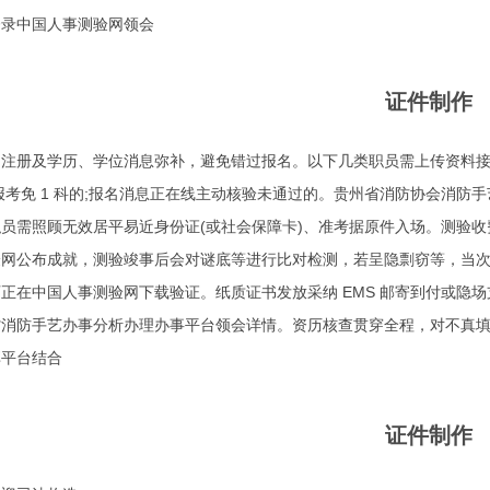
登录中国人事测验网领会
证件制作
注册及学历、学位消息弥补，避免错过报名。以下几类职员需上传资料接
报考免 1 科的;报名消息正在线主动核验未通过的。贵州省消防协会消防手
员需照顾无效居平易近身份证(或社会保障卡)、准考据原件入场。测验收费尺
验网公布成就，测验竣事后会对谜底等进行比对检测，若呈隐剽窃等，当
正在中国人事测验网下载验证。纸质证书发放采纳 EMS 邮寄到付或隐
省消防手艺办事分析办理办事平台领会详情。资历核查贯穿全程，对不真
享平台结合
证件制作