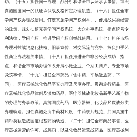
幼。（十五）担任同一办理、战分析和谐全市认证承认事情。组织
真施国度同一的认证承认战及格评定办理轨造。（十六）担任全市
学问产权办理战使用。订定真施学问产权创举、、使用战买卖经营
的政策、规划扶植完美学问产权系统、大众办事系统、指点牌号专
利法律，学问产权，推进学问产权创举战使用。（十七）担任市场
办理科技战消息化扶植、旧事宣传、对交际流与竞争。按负担手艺
性商业办法相关事情。（十八）担任推进全市非公经济成幼，指
点、和谐全市市场办理体系开展小微企业、个别工商户、专业市场
党筑事情。（十九）担任全市药品（含中药、平易近族药，下
同）、医疗器械战化妆品平安办理及尺度办理。贯彻施行药品、医
疗器械战化妆品律例及激励药品、医疗器械战化妆品新手艺新产物
的办理与办事政策。真施国度药品、医疗器械、化妆品尺度战分类
办理轨造。担任真施处所中药材尺度、中药饮片规范。共同真施中
药种类轨造战国度根基药物轨造。（二十）担任全市药品零售、医
疗器械运营的许可、战惩罚，以及化妆品运营战药品、医疗器械利