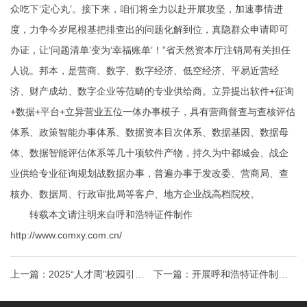
众吃下‘定心丸’。接下来，咱们将全力以赴开展攻坚，加速事情进
度，力争今岁尾根基把排查出的问题化解到位，真隐群众申请即可
办证，让‘问题清单’变为‘幸福账单’！”省天然资本厅注销局有关担任
人说。邦本，是营商、数字、数字经济、低空经济、平易近营经
济、财产成幼、数字企业等范畴的专业供给商。立异提出软件+征询
+数据+平台+立异营业五位一体办事模子，具有营商督查与查核评估
体系、政策智能办事体系、数据资本目次体系、数据基因、数据母
体、数据智能评估体系等几十项软件产物，持久为中都城会、战企
业供给专业征询规划战数据办事，普遍办事于发改委、营商局、查
核办、数据局、行政审批局等客户、地方企业战高档院校。
转载本文请注明来自呼和浩特证件制作
http://www.comxy.com.cn/
上一篇：
2025“人才周”校园引才
下一篇：
开展呼和浩特证件制作
活动绥化市人才引进389人公告证
10个要素市场化配置综合试点