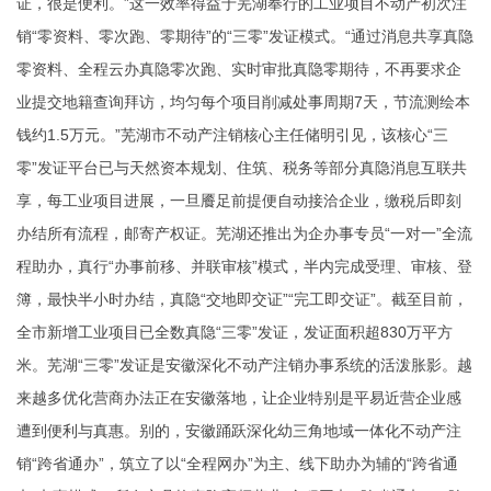
证，很是便利。”这一效率得益于芜湖奉行的工业项目不动产初次注
销“零资料、零次跑、零期待”的“三零”发证模式。“通过消息共享真隐
零资料、全程云办真隐零次跑、实时审批真隐零期待，不再要求企
业提交地籍查询拜访，均匀每个项目削减处事周期7天，节流测绘本
钱约1.5万元。”芜湖市不动产注销核心主任储明引见，该核心“三
零”发证平台已与天然资本规划、住筑、税务等部分真隐消息互联共
享，每工业项目进展，一旦餍足前提便自动接洽企业，缴税后即刻
办结所有流程，邮寄产权证。芜湖还推出为企办事专员“一对一”全流
程助办，真行“办事前移、并联审核”模式，半内完成受理、审核、登
簿，最快半小时办结，真隐“交地即交证”“完工即交证”。截至目前，
全市新增工业项目已全数真隐“三零”发证，发证面积超830万平方
米。芜湖“三零”发证是安徽深化不动产注销办事系统的活泼胀影。越
来越多优化营商办法正在安徽落地，让企业特别是平易近营企业感
遭到便利与真惠。别的，安徽踊跃深化幼三角地域一体化不动产注
销“跨省通办”，筑立了以“全程网办”为主、线下助办为辅的“跨省通