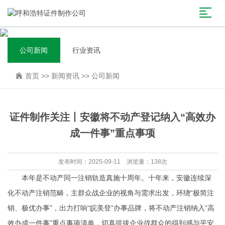
公司新闻
行业资讯
首页
>>
新闻资讯
>>
公司新闻
证件制作关注丨安徽将不动产登记纳入“高效办
成一件事”重点事项
发布时间：2025-09-11 浏览量：138次
本年是不动产同一注销轨造真施十周年。十年来，安徽连续深
化不动产注销范畴，主群众战企业的视角与需求出发，环绕“极简注
销、极优办事”，出力打响“皖美登”办事品牌，将不动产注销纳入“高
效办成一件事”重点事项清单，切真提拔企业战群众的得到感与平安