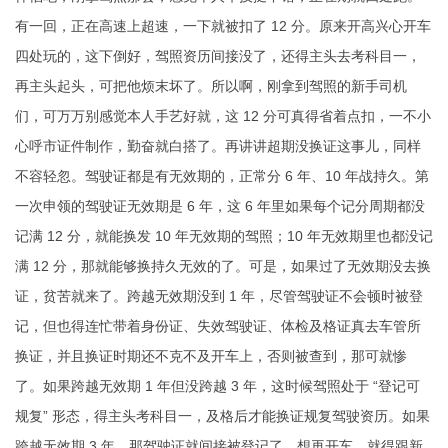
有一回，正在高速上超速，一下就被扣了 12 分。原来开高兴心开车
四处玩的，这下倒好，驾照资历间接没了，还得主头去考科目一，
再主头起头，可把他烦末坏了。所以啊，刚拿到驾照的新手司机
们，可万万别感觉本人手艺好就，这 12 分可真得省着点扣，一不小
心呼市证件制作，勤奋就白搭了。再讲讲超期没换证这事儿，同样
不容轻忽。驾驶证都是有无效期的，正常分 6 年、10 年战持久。第
一次申领的驾驶证无效期是 6 年，这 6 年里如果每个记分周期都没
记满 12 分，就能换发 10 年无效期的驾照；10 年无效期里也都没记
满 12 分，那就能够换持久无效的了。可是，如果过了无效期没去换
证，贫苦就来了。跨越无效期没到 1 年，尽管驾驶证不会顿时被登
记，但也得连忙带着身份证、失效驾驶证、体检及格证真去车管所
换证，并且换证时期还不克不及开车上，否则被查到，那可就惨
了。如果跨越无效期 1 年但没跨越 3 年，这时候驾照处于 “登记可
规复” 形态，得主头考科目一，及格后才能换证规复驾驶资历。如果
跨越无效期 3 年，那驾驶证就间接被登记了，想再开车，就得跟新