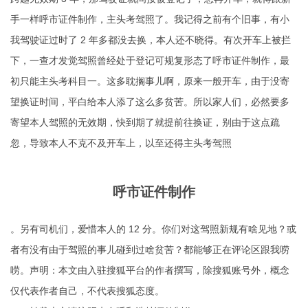
手一样呼市证件制作，主头考驾照了。我记得之前有个旧事，有小
我驾驶证过时了 2 年多都没去换，本人还不晓得。有次开车上被拦
下，一查才发觉驾照曾经处于登记可规复形态了呼市证件制作，最
初只能主头考科目一。这多耽搁事儿啊，原来一般开车，由于没寄
望换证时间，平白给本人添了这么多贫苦。所以家人们，必然要多
寄望本人驾照的无效期，快到期了就提前往换证，别由于这点疏
忽，导致本人不克不及开车上，以至还得主头考驾照
呼市证件制作
。另有司机们，爱惜本人的 12 分。你们对这驾照新规有啥见地？或
者有没有由于驾照的事儿碰到过啥贫苦？都能够正在评论区跟我唠
唠。声明：本文由入驻搜狐平台的作者撰写，除搜狐账号外，概念
仅代表作者自己，不代表搜狐态度。