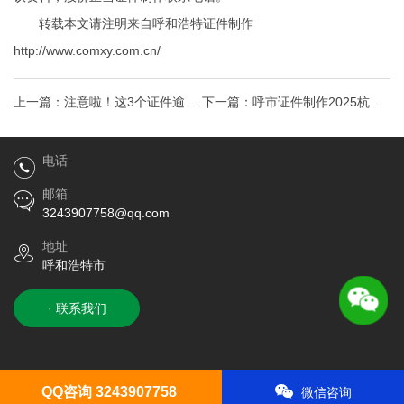
转载本文请注明来自呼和浩特证件制作
http://www.comxy.com.cn/
上一篇：
注意啦！这3个证件逾期
下一篇：
呼市证件制作2025杭州
不处理很麻烦！！快来自查！呼
市余杭区事业单位37人公告
电话
和浩特制作
邮箱
3243907758@qq.com
地址
呼和浩特市
· 联系我们
QQ咨询 3243907758
微信咨询