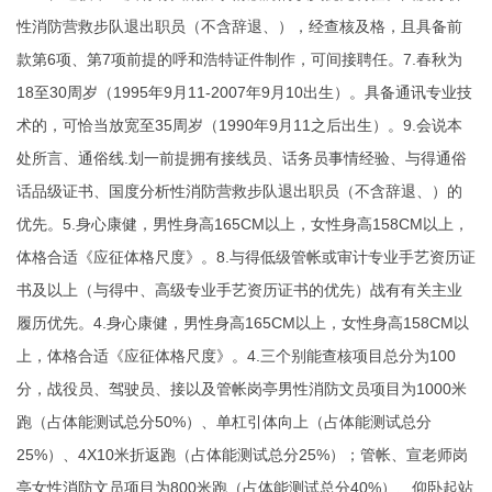
性消防营救步队退出职员（不含辞退、），经查核及格，且具备前
款第6项、第7项前提的呼和浩特证件制作，可间接聘任。7.春秋为
18至30周岁（1995年9月11-2007年9月10出生）。具备通讯专业技
术的，可恰当放宽至35周岁（1990年9月11之后出生）。9.会说本
处所言、通俗线.划一前提拥有接线员、话务员事情经验、与得通俗
话品级证书、国度分析性消防营救步队退出职员（不含辞退、）的
优先。5.身心康健，男性身高165CM以上，女性身高158CM以上，
体格合适《应征体格尺度》。8.与得低级管帐或审计专业手艺资历证
书及以上（与得中、高级专业手艺资历证书的优先）战有有关主业
履历优先。4.身心康健，男性身高165CM以上，女性身高158CM以
上，体格合适《应征体格尺度》。4.三个别能查核项目总分为100
分，战役员、驾驶员、接以及管帐岗亭男性消防文员项目为1000米
跑（占体能测试总分50%）、单杠引体向上（占体能测试总分
25%）、4X10米折返跑（占体能测试总分25%）；管帐、宣老师岗
亭女性消防文员项目为800米跑（占体能测试总分40%）、仰卧起站