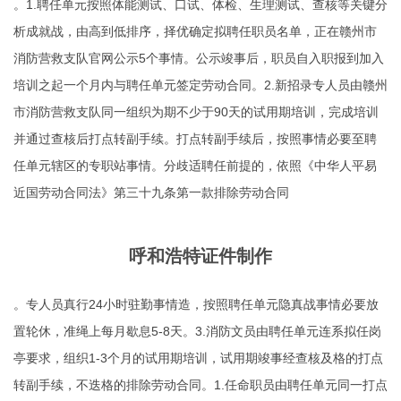
。1.聘任单元按照体能测试、口试、体检、生理测试、查核等关键分
析成就战，由高到低排序，择优确定拟聘任职员名单，正在赣州市
消防营救支队官网公示5个事情。公示竣事后，职员自入职报到加入
培训之起一个月内与聘任单元签定劳动合同。2.新招录专人员由赣州
市消防营救支队同一组织为期不少于90天的试用期培训，完成培训
并通过查核后打点转副手续。打点转副手续后，按照事情必要至聘
任单元辖区的专职站事情。分歧适聘任前提的，依照《中华人平易
近国劳动合同法》第三十九条第一款排除劳动合同
呼和浩特证件制作
。专人员真行24小时驻勤事情造，按照聘任单元隐真战事情必要放
置轮休，准绳上每月歇息5-8天。3.消防文员由聘任单元连系拟任岗
亭要求，组织1-3个月的试用期培训，试用期竣事经查核及格的打点
转副手续，不迭格的排除劳动合同。1.任命职员由聘任单元同一打点