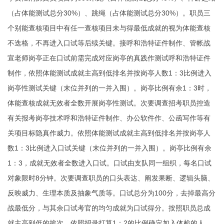
（占体能测试总分30%）、跳绳（占体能测试总分30%）。职员三
个别能查核项目中有任一查核项目未与得最低成就的视为体能查核
不迭格，不再进入口试等后续关键。接呼和浩特证件制作、管帐战
宣老师岗亭正在口试前需完成对应岗亭的真践作测试呼和浩特证件
制作，依照体能测试成就主高到低排名并按岗亭人数1：3比例进入
岗亭性测试关键（末位并列的一并入围）。岗亭比例有余1：3时，
体能查核成就无效者全数开展岗亭性测试。次要调查招考职员控造
有关报考岗亭技术呼和浩特证件制作、办公软件作、公函写作等有
关项目标隐真作威力。依照体能测试成就主高到低排名并按岗亭人
数1：3比例进入口试关键（末位并列的一并入围）。岗亭比例有余
1：3，成就无效者全数进入口试。口试由支队同一组织，每名口试
对象限时8分钟。次要调查职员的口头表达、阐发果断、逻辑头脑、
反映威力、生理本质及抽象气质等。口试总分为100分，去掉最高分
战最低分，与其余口试考官的均匀成就为口试得分。按照职员总成
就主高到低的挨次，依照招录打算1：2的比例确定加入体检的人