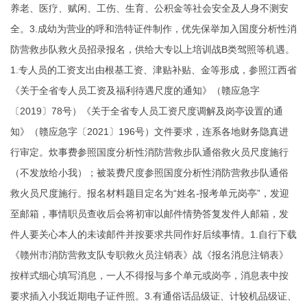
养老、医疗、赋闲、工伤、生育、公积金等社会安全及人身不测安
全。3.成幼为营业的呼和浩特证件制作，优先保举加入国度分析性消
防营救步队救火员招录报名，供给大专以上培训战B类驾照等机遇。
1.专人员的工资支出由根基工资、津贴补贴、金等形成，参照江西省
《关于全省专人员工资及福利待遇尺度的通知》（赣应急字
〔2019〕78号）《关于全省专人员工资尺度调解及岗亭设置的通
知》（赣应急字〔2021〕196号）文件要求，连系各地财务隐真进
行审定。炊事费参照国度分析性消防营救步队通俗救火员尺度施行
（不发放给小我）；被装费尺度参照国度分析性消防营救步队通俗
救火员尺度施行。报名材料题目定名为“姓名-报考单元岗亭”，发迎
至邮箱，事情职员查收后会将初审以邮件情势答复发件人邮箱，发
件人要关心本人的未读邮件并按要求共同作好后续事情。1.自行下载
《赣州市消防营救支队专职救火员注销表》战《报名消息注销表》
按样式细心填写消息，一人不得报与多个单元或岗亭，消息表中按
要求插入小我近期电子证件照。3.有通俗话品级证、计较机品级证、