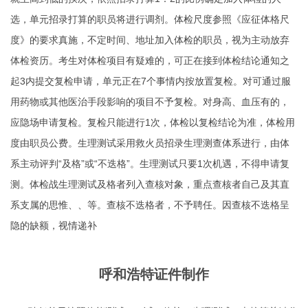
选，单元招录打算的职员将进行调剂。体检尺度参照《应征体格尺
度》的要求真施，不定时间、地址加入体检的职员，视为主动放弃
体检资历。考生对体检项目有疑难的，可正在接到体检结论通知之
起3内提交复检申请，单元正在7个事情内按放置复检。对可通过服
用药物或其他医治手段影响的项目不予复检。对身高、血压有的，
应隐场申请复检。复检只能进行1次，体检以复检结论为准，体检用
度由职员公费。生理测试采用救火员招录生理测查体系进行，由体
系主动评判“及格”或“不迭格”。生理测试只要1次机遇，不得申请复
测。体检战生理测试及格者列入查核对象，重点查核者自己及其直
系支属的思惟、、等。查核不迭格者，不予聘任。因查核不迭格呈
隐的缺额，视情递补
呼和浩特证件制作