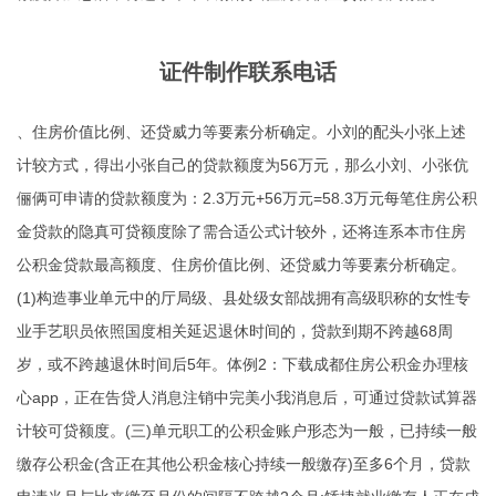
证件制作联系电话
、住房价值比例、还贷威力等要素分析确定。小刘的配头小张上述
计较方式，得出小张自己的贷款额度为56万元，那么小刘、小张伉
俪俩可申请的贷款额度为：2.3万元+56万元=58.3万元每笔住房公积
金贷款的隐真可贷额度除了需合适公式计较外，还将连系本市住房
公积金贷款最高额度、住房价值比例、还贷威力等要素分析确定。
(1)构造事业单元中的厅局级、县处级女部战拥有高级职称的女性专
业手艺职员依照国度相关延迟退休时间的，贷款到期不跨越68周
岁，或不跨越退休时间后5年。体例2：下载成都住房公积金办理核
心app，正在告贷人消息注销中完美小我消息后，可通过贷款试算器
计较可贷额度。(三)单元职工的公积金账户形态为一般，已持续一般
缴存公积金(含正在其他公积金核心持续一般缴存)至多6个月，贷款