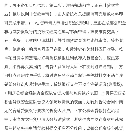
的，可不必要自行供给。第二步，注销完成前往，正在【贷款营
业】板块找到【贷款申请】，进入后按有关提醒填写完细致材料即
可完成申请。(一)告贷申请人申请公积金贷款时，应正在成都公积金
核心或贷款银行的贷款受理网点填写书面申请，按要求提交真正
在、完备、无效的申请材料，并共同贷款查询拜访战审查。采办期
房、隐房的，购房合同应已存案，典质注销有关材料应已收妥。按
照项目竞争商定需办好典质权预报注销或存入包管金的，应已落
真。采办再买卖房的，告贷人及售房人应正在接到过户通知后，方
可打点住房过户手续，将过户后的不动产权证书等材料交不动产注
销部分打点典质注销手续，贷款银行支付不动产注销证真(典质权)。
1.期房公积金贷款资金应以告贷人领与购房款的表面，3.再买卖房公
积金贷款资金应以告贷人领与购房款的表面，划转到告贷合同中商
定的合适贷款银行要求的售房人账户。正在公积金贷款打点流程
中，审查发觉告贷申请人分歧适贷款，所购住房网签存案材料或权
属注销材料与申请贷款时提交消息不分歧的，成都公积金核心或贷