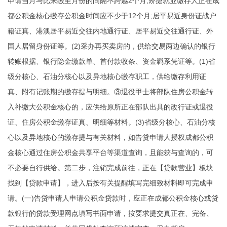
申请当月与比来缴至月份的间隔不跨越2个月;矫捷就业缴存人正在成
都公积金核心缴存公积金时间应不少于12个月;居平易近身份证战户
籍证真、港澳居平易近交往内地通行证、居平易近交往通行证、外
国人居留身份证等。(2)采办再买卖房的，供给交易两边确认的银行
转账根据、银行隐金缴款单、首付款收条、资金羁系凭证等。(1)省
级分核心、石油分核心以及异地核心缴存职工，供给缴存利用证
真、附有记账期的缴存提与明细。③退役甲士将部队住房公积金转
入补缴大公积金核心的，应供给原所正在部队出具的改行证或退役
证、住房公积金缴存证真、明细等材料。(3)省级分核心、石油分核
心以及异地核心的缴存提与有关材料，如告贷申请人授权成都公积
金核心通过住房公积金共享平台等渠道查询，且能获与查询的，可
不必要自行供给。第二步，注销完成前往，正在【贷款营业】板块
找到【贷款申请】，进入后按有关提醒填写完细致材料即可完成申
请。(一)告贷申请人申请公积金贷款时，应正在成都公积金核心或贷
款银行的贷款受理网点填写书面申请，按要求提交真正在、完备、