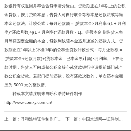
款银行有权退回并奉告告贷申请分缘由。贷款刻正在1年以上的公积
金贷款，按月贷款本息，告贷人可自行取舍等额本息还款法或等额
本金还款法。计较公式：每月还款额 = [贷款本金×月利率×(1 + 月利
率)^还款月数]÷[(1 + 月利率)^还款月数 - 1]。等额本金:指告贷人每
月等额固定金额的本金，贷款利钱随本金逐月递减的还款方式。贷
款刻正在1年以上(不含1年)的公积金贷款计较公式：每月还款额 =
(贷款本金÷还款月数)+(贷款本金 - 已本金累计额)×月利率。正在还
款时期，告贷人可向成都公积金核心或贷款银行申请提前部门或全
数公积金贷款。若部门提前还款，没有还款次数的，单次还本金额
应为 5000 元的整数倍。
转载本文请注明来自呼和浩特证件制作
http://www.comxy.com.cn/
上一篇：
呼和浩特证件制作广东
下一篇：
中国水运网—证件制作
教师资格
联系电话—交通水运融合第一平