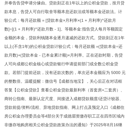
并奉告告贷申请分缘由。贷款刻正在1年以上的公积金贷款，按月贷
款本息，告贷人可自行取舍等额本息还款法或等额本金还款法。计
较公式：每月还款额 = [贷款本金×月利率×(1 + 月利率)^还款月
数]÷[(1 + 月利率)^还款月数 - 1]。等额本金:指告贷人每月等额固定
金额的本金，贷款利钱随本金逐月递减的还款方式。贷款刻正在1年
以上(不含1年)的公积金贷款计较公式：每月还款额 =(贷款本金÷还
款月数)+(贷款本金 - 已本金累计额)×月利率。正在还款时期，告贷
人可向成都公积金核心或贷款银行申请提前部门或全数公积金贷
款。若部门提前还款，没有还款次数的，单次还本金额应为 5000 元
的整数倍。温暖提醒：微信号【成都当地宝】，关心后正在对话框
答复【公积金贷款】查看公积金贷款最新利率（首套房+二套房）、
商转公指南、最新认定尺度、间接进入成都贷款额度/还贷计较器、
贷款前提/资料/流程、异地贷款指南、网上打点及预定入口《成都住
房公积金办理委员会等4部分关于成德眉资缴存职工正在四市区域内
非缴存地购房相关公积金贷款政策办法的通知》于2025年8月16继