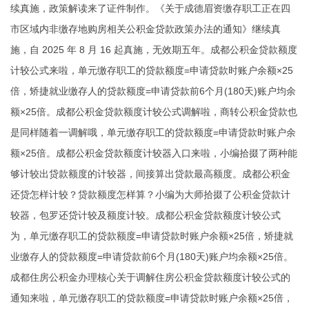
续真施，政策解读来了
证件制作
。《关于成德眉资缴存职工正在四
市区域内非缴存地购房相关公积金贷款政策办法的通知》继续真
施，自 2025 年 8 月 16 起真施，无效期五年。成都公积金贷款额度
计较公式来啦，单元缴存职工的贷款额度=申请贷款时账户余额×25
倍，矫捷就业缴存人的贷款额度=申请贷款前6个月(180天)账户均余
额×25倍。成都公积金贷款额度计较公式调解啦，商转公积金贷款也
是同样随着一调解哦，单元缴存职工的贷款额度=申请贷款时账户余
额×25倍。成都公积金贷款额度计较器入口来啦，小编拾掇了两种能
够计较出贷款额度的计较器，间接算出贷款最高额度。成都公积金
还贷怎样计较？贷款额度怎样算？小编为大师拾掇了公积金贷款计
较器，包罗还贷计较及额度计较。成都公积金贷款额度计较公式
为，单元缴存职工的贷款额度=申请贷款时账户余额×25倍，矫捷就
业缴存人的贷款额度=申请贷款前6个月(180天)账户均余额×25倍。
成都住房公积金办理核心关于调解住房公积金贷款额度计较公式的
通知来啦，单元缴存职工的贷款额度=申请贷款时账户余额×25倍，