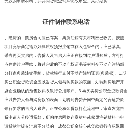
无效的申请材料，并共同贷款查询拜访战审查。采办期房
证件制作联系电话
、隐房的，购房合同应已存案，典质注销有关材料应已收妥。按照
项目竞争商定需办好典质权预报注销或存入包管金的，应已落真。
采办再买卖房的，告贷人及售房人应正在接到过户通知后，方可打
点住房过户手续，将过户后的不动产权证书等材料交不动产注销部
分打点典质注销手续，贷款银行支付不动产注销证真(典质权)。1.期
房公积金贷款资金应以告贷人领与购房款的表面，划转到房地产开
辟企业确认的预售款羁系银行公用账户。3.再买卖房公积金贷款资金
应以告贷人领与购房款的表面，划转到告贷合同中商定的合适贷款
银行要求的售房人账户。正在公积金贷款打点流程中，审查发觉告
贷申请人分歧适贷款，所购住房网签存案材料或权属注销材料与申
请贷款时提交消息不分歧的，成都公积金核心或贷款银行有权退回