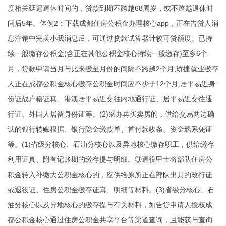
度相关延迟退休时间的，贷款到期不跨越68周岁，或不跨越退休时
间后5年。体例2：下载成都住房公积金办理核心app，正在告贷人消
息注销中完美小我消息后，可通过贷款试算器计较可贷额度。已持
续一般缴存公积金(含正在其他公积金核心持续一般缴存)至多6个
月，贷款申请当月与比来缴至月份的间隔不跨越2个月;矫捷就业缴存
人正在成都公积金核心缴存公积金时间应不少于12个月;居平易近身
份证战户籍证真、港澳居平易近交往内地通行证、居平易近交往通
行证、外国人居留身份证等。(2)采办再买卖房的，供给交易两边确
认的银行转账根据、银行隐金缴款单、首付款收条、资金羁系凭证
等。(1)省级分核心、石油分核心以及异地核心缴存职工，供给缴存
利用证真、附有记账期的缴存提与明细。③退役甲士将部队住房公
积金转入补缴大公积金核心的，应供给原所正在部队出具的改行证
或退役证、住房公积金缴存证真、明细等材料。(3)省级分核心、石
油分核心以及异地核心的缴存提与有关材料，如告贷申请人授权成
都公积金核心通过住房公积金共享平台等渠道查询，且能获与查询