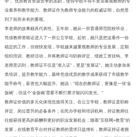
学"。优质教育资源竞争的加剧，使得学校不得不更加重视教师的专
业素养和教学能力。教师证作为教师专业能力的权威证明，自然受
到了前所未有的重视。
李老师的故事颇具代表性。五年前，她从一所普通师范院校毕业，
凭借教师资格证进入了一所公立学校。起初，她只是把这看作一份
稳定的工作，但很快发现，学校越来越重视教师的专业发展，定期
组织培训、教研活动，并将教师证与职称评定、绩效工资挂钩。李
老师意识到，教师证不仅是"准入证"，更是"发展证"。她主动参加各
类培训，提升教学能力，最终凭借优异的教学成果获得了市级教学
能手称号，薪资也大幅提升。她说："现在的教师证，更像是一张'金
饭碗'，但这个'金饭碗'需要不断打磨才能闪闪发光。"
教师证价值的多元化体现也值得关注。在公立学校，教师证是职称
评定、岗位晋升的必备条件；在民办学校和培训机构，持证教师往
往能获得更高的薪酬和更好的职业发展机会；随着"互联网+教育"的
发展，在线教育平台对持证教师的需求日益增长，教师证持证者拥