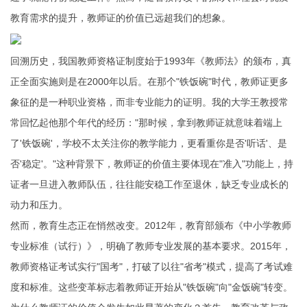
教育需求的提升，教师证的价值已远超我们的想象。
回溯历史，我国教师资格证制度始于1993年《教师法》的颁布，真
正全面实施则是在2000年以后。在那个"铁饭碗"时代，教师证更多
象征的是一种职业资格，而非专业能力的证明。我的大学王教授常
常回忆起他那个年代的经历："那时候，拿到教师证就意味着端上
了'铁饭碗'，学校不太关注你的教学能力，更看重你是否'听话'、是
否'稳定'。"这种背景下，教师证的价值主要体现在"准入"功能上，持
证者一旦进入教师队伍，往往能安稳工作至退休，缺乏专业成长的
动力和压力。
然而，教育生态正在悄然改变。2012年，教育部颁布《中小学教师
专业标准（试行）》，明确了教师专业发展的基本要求。2015年，
教师资格证考试实行"国考"，打破了以往"省考"模式，提高了考试难
度和标准。这些变革标志着教师证开始从"铁饭碗"向"金饭碗"转变。