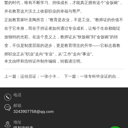
繁的时代，唯有不断学习、持续成长，才能真正拥有这个"金饭碗"，
并在教育这片沃土上收获职业的幸福与尊严。
正如教育家叶圣陶所言："教育是农业，不是工业。"教师证的价值不
在于它本身，而在于持证者如何通过专业成长，让每个生命都能绽
放独特的光彩。在这个意义上，教师证从"铁饭碗"到"金饭碗"的转
变，不仅是制度层面的进步，更是教育理念的升华——它标志着教
师职业正从"职业"走向"专业"，从"工作"走向"事业"。
本文由
呼和浩特证件制作
编辑，转载请注明。
上一篇：
运动员证：一张小卡片
下一篇：
一张专科毕业证的自
背后的体育人生与价值
白：当学历遭遇歧视，我如何逆
电话
袭人生
邮箱
3243907758@qq.com
地址