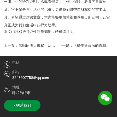
一张小小的诊断证明，承载着健康、工作、保险、教育等多重意
义。它不仅是医疗活动的记录，更是我们维护自身权益的重要工
具。希望通过这篇文章，大家能够更加重视和善用诊断证明，让它
真正成为我们生活中的得力助手。
本文由
呼和浩特证件制作
编辑，转载请注明。
上一篇：
离职证明大揭秘：从被
下一篇：
《操作证背后的真相：
拒到顺利入职，99%职场人不知
为什么有人靠它年薪翻倍，有人
电话
道的隐藏真相
却证书成废纸？》
邮箱
3243907758@qq.com
地址
呼和浩特市
· 联系我们