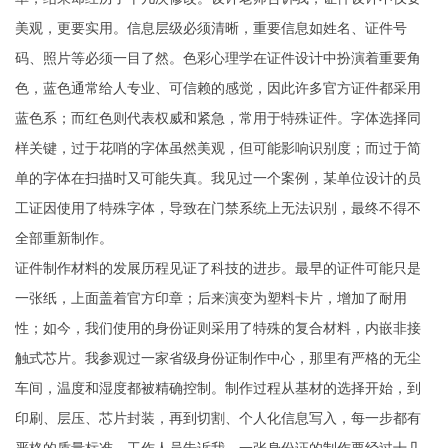
美观，更要实用。信息层级必须清晰，重要信息如姓名、证件号
码、照片等必须一目了然。色彩心理学在证件设计中扮演着重要角
色，蓝色通常给人专业、可信赖的感觉，因此许多官方证件都采用
蓝色系；而红色则代表权威和紧急，常用于特殊证件。字体选择同
样关键，过于花哨的字体虽然美观，但可能影响识别度；而过于简
单的字体在扫描时又可能失真。我见过一个案例，某单位设计的员
工证因使用了特殊字体，导致在门禁系统上无法识别，最终不得不
全部重新制作。
证件制作材料的发展历程见证了科技的进步。最早的证件可能只是
一张纸，上面盖着官方印章；后来演变为塑料卡片，增加了耐用
性；如今，我们使用的身份证则采用了特殊的复合材料，内嵌非接
触式芯片。我参观过一家省级身份证制作中心，那里有严格的无尘
车间，温度和湿度都被精确控制。制作过程从基材的选择开始，到
印刷、层压、芯片封装，再到切割、个人化信息写入，每一步都有