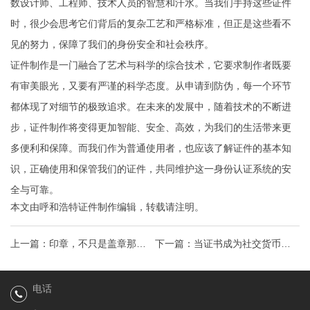
数设计师、工程师、技术人员的智慧和汗水。当我们手持这些证件
时，很少会思考它们背后的复杂工艺和严格标准，但正是这些看不
见的努力，保障了我们的身份安全和社会秩序。
证件制作是一门融合了艺术与科学的综合技术，它要求制作者既要
有审美眼光，又要有严谨的科学态度。从申请到防伪，每一个环节
都体现了对细节的极致追求。在未来的发展中，随着技术的不断进
步，证件制作将变得更加智能、安全、高效，为我们的生活带来更
多便利和保障。而我们作为普通使用者，也应该了解证件的基本知
识，正确使用和保管我们的证件，共同维护这一身份认证系统的安
全与可靠。
本文由
呼和浩特证件制作
编辑，转载请注明。
上一篇：
印章，不只是盖章那么
下一篇：
当证书成为社交货币：
简单：全面解读印章的文化、法
揭秘证书制作背后的职场竞争力
电话
律与实用价值