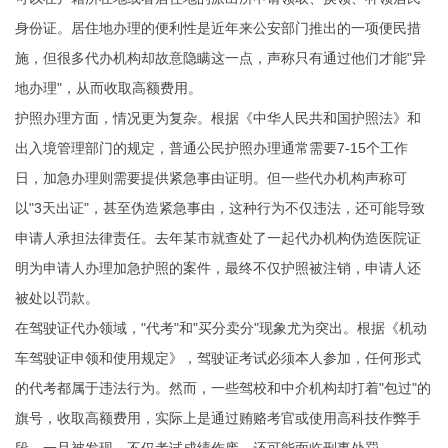
身份证。居住地办理的便利性是近年来公安部门推出的一项便民措
施，但很多代办机构却故意隐瞒这一点，声称只有通过他们才能"异
地办理"，从而收取高额费用。
护照办理方面，情况更为复杂。根据《中华人民共和国护照法》和
出入境管理部门的规定，普通公民护照办理通常需要7-15个工作
日，加急办理则需要提供紧急事由证明。但一些代办机构声称可
以"3天出证"，甚至伪造紧急事由，这种行为不仅违法，还可能导致
申请人承担法律责任。去年某市就查处了一起代办机构伪造医院证
明为申请人办理加急护照的案件，最终不仅护照被注销，申请人还
被处以罚款。
在驾驶证代办领域，"代考"和"买分卖分"现象尤为突出。根据《机动
车驾驶证申领和使用规定》，驾驶证考试必须本人参加，任何形式
的代考都属于违法行为。然而，一些驾校和中介机构却打着"包过"的
旗号，收取高额费用，实际上是通过贿赂考官或使用高科技作弊手