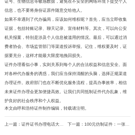
证号、生物信息等敏感数据，避免在不安全的网络环境下提交个人
信息，也不要将身份证原件随意交给他人。
如果不幸遇到了代办骗局，应该如何维权呢？首先，应当立即收集
证据，包括转账记录、聊天记录、宣传材料等。其次，可以向公安
机关报案，特别是涉及个人信息被滥用的情况。最后，可以通过消
费者协会、市场监管部门等渠道投诉举报。记住，维权要及时，证
据要充分，这样才能最大限度地挽回损失。
证件办理看似小事，实则关系到每个人的合法权益和信息安全。面
对各种代办服务的诱惑，我们应当保持清醒的头脑，选择正规渠道
办理证件。政府部门也在不断优化服务流程，提高办事效率，相信
未来证件办理会更加便捷高效。让我们共同抵制证件代办乱象，维
护良好的社会秩序和个人权益。
本文由
呼和浩特证件制作
编辑，转载请注明。
上一篇：
证件证书办理电话大揭
下一篇：
100元仿制证件：一张假
秘：为什么有人能24小时拿证？
证背后的黑色产业链与防伪全攻