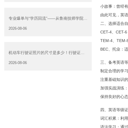
小故事：曾经
由此可见，英
专业爆单与“学历回流”——从鲁南技师学院透
二、选择适合
视技能社会的深层转
2026-08-06
CET-4、CE
TEM-4、T
BEC、托业：
机动车行驶证照片的尺寸是多少！行驶证照
片大小
三、备考英语
2026-08-06
制定合理的学
注重基础知识
加强实战演练
保持良好的心
四、英语等级
词汇积累：利用
语法学习：通