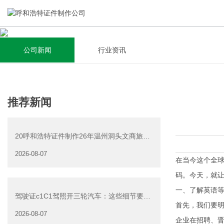
公司新闻
行业资讯
关于我们
新闻资讯
集研发，设计，制造，安装于一体，多元化的定制需求，为上
全自动流水线规模化生产，准时按期交货，年生产能力超过
推荐新闻
千家企业提供过专业定制服务！
40W万方米以上，拥有遍布全国的商务合作伙伴和较为完善的
经营渠道。
20呼和浩特证件制作26年温州洞头文商旅游
查看详情
产业发展有限公司公
2026-08-07
查看详情
在当今这个全
码。今天，就
一、了解英语
驾驶证c1C1驾照开三轮汽车：这些细节要注
首先，我们要明
意
2026-08-07
企业在招聘、