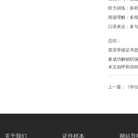
听力训练：多
阅读理解：多
口语表达：多
总结：
英语等级证书
家成功解锁职
本文由
呼和浩
上一篇：
《学
砖》
关于我们
证件样本
网站导