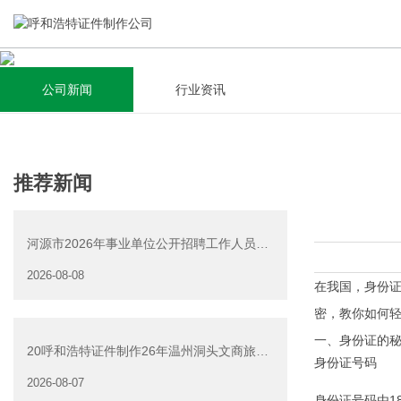
公司新闻
行业资讯
关于我们
新闻资讯
集研发，设计，制造，安装于一体，多元化的定制需求，为上
全自动流水线规模化生产，准时按期交货，年生产能力超过
推荐新闻
千家企业提供过专业定制服务！
40W万方米以上，拥有遍布全国的商务合作伙伴和较为完善的
经营渠道。
河源市2026年事业单位公开招聘工作人员
查看详情
（源城区岗位）面试资
2026-08-08
查看详情
在我国，身份
密，教你如何
一、身份证的
20呼和浩特证件制作26年温州洞头文商旅游
身份证号码
产业发展有限公司公
2026-08-07
身份证号码由1