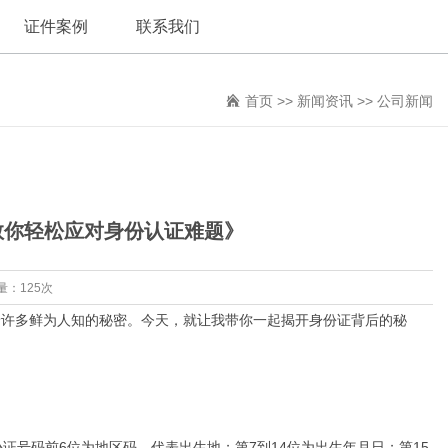
证件案例
联系我们
首页
>>
新闻资讯
>>
公司新闻
教你轻松应对身份认证难题》
量：125次
着许多鲜为人知的秘密。今天，就让我带你一起揭开身份证背后的秘
证号码前6位为地区码，代表出生地；第7到14位为出生年月日；第15