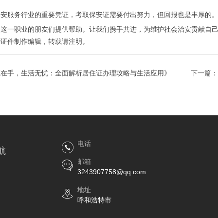
保安服务行业的重要凭证，考取保安证需要付出努力，但回报也是丰厚的
事这一职业的朋友们提供帮助。让我们携手共进，为维护社会治安贡献自
特证件制作
编辑，转载请注明。
证在手，生活无忧：全面解析居住证办理攻略与生活应用》
下一篇：
电话
航
邮箱
3243907758@qq.com
地址
呼和浩特市