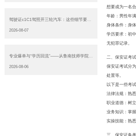
想要成为一名
年龄：男性年满
驾驶证c1C1驾照开三轮汽车：这些细节要注
身体条件：身
意
2026-08-07
学历要求：初
无犯罪记录。
专业爆单与“学历回流”——从鲁南技师学院透
二、保安证考
视技能社会的深层转
保安证考试分
2026-08-06
处置等。
以下是一些考
法律法规：熟
职业道德：树
业务知识：掌
实操技能：熟
三、保安证备