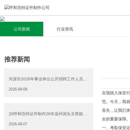
公司新闻
行业资讯
关于我们
新闻资讯
集研发，设计，制造，安装于一体，多元化的定制需求，为上
全自动流水线规模化生产，准时按期交货，年生产能力超过
推荐新闻
千家企业提供过专业定制服务！
40W万方米以上，拥有遍布全国的商务合作伙伴和较为完善的
经营渠道。
河源市2026年事业单位公开招聘工作人员
查看详情
（源城区岗位）面试资
2026-08-08
查看详情
在我踏入保安
范。今天，我
首先，让我们
20呼和浩特证件制作26年温州洞头文商旅游
全的重要保障
产业发展有限公司公
2026-08-07
一、考取保安