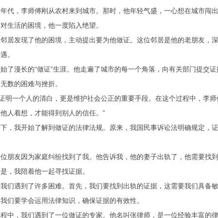
十年代，李师傅刚从农村来到城市。那时，他年轻气盛，一心想在城市闯
面对生活的困境，他一度陷入绝望。
位邻居发现了他的困境，主动提出要为他做证。这位邻居是他的老朋友，
待遇。
始了漫长的“做证”生涯。他走遍了城市的每一个角落，向有关部门提交
了无数的困难与挫折。
是证明一个人的清白，更是维护社会公正的重要手段。在这个过程中，李师
他人着想，才能得到别人的信任。”
导下，我开始了解到做证的法律法规。原来，我国民事诉讼法明确规定，
一位朋友因为家庭纠纷找到了我。他告诉我，他的妻子出轨了，他需要找
于是，我陪着他一起寻找证据。
，我们遇到了许多困难。首先，我们要找到出轨的证据，这需要我们具备
，我们要学会运用法律知识，确保证据的有效性。
过程中，我们遇到了一位做证的专家。他名叫张律师，是一位经验丰富的