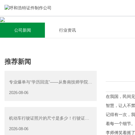
公司新闻
行业资讯
关于我们
新闻资讯
集研发，设计，制造，安装于一体，多元化的定制需求，为上
全自动流水线规模化生产，准时按期交货，年生产能力超过
推荐新闻
千家企业提供过专业定制服务！
40W万方米以上，拥有遍布全国的商务合作伙伴和较为完善的
经营渠道。
专业爆单与“学历回流”——从鲁南技师学院透
查看详情
视技能社会的深层转
2026-08-06
查看详情
在我国，民间见
智慧，让人不
记得有一次，
机动车行驶证照片的尺寸是多少！行驶证照
着每一个细节。
片大小
2026-08-06
李师傅笑着摇