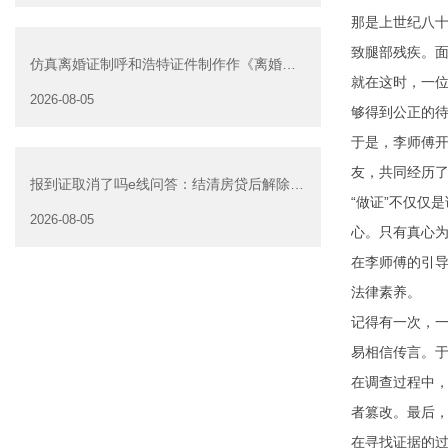
那是上世纪八
致腿部残疾。
仿真离婚证制呼和浩特证件制作作《离婚证
就在这时，一
明书》可以在网上办
2026-08-05
够得到公正的
于是，李师傅开
友，共同经历
报到证取消了吗e线问答：结清房贷后解除抵
“做证”不仅仅
押是否可以委托他人办
2026-08-05
心。只有真心为
在李师傅的引
法律素养。
记得有一次，
易相信传言。
在调查过程中
者篡改。最后
在寻找证据的