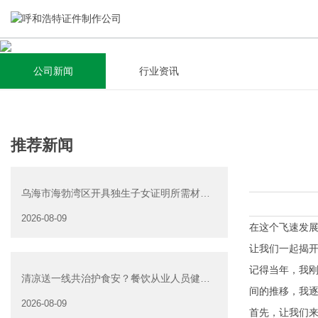
公司新闻
行业资讯
关于我们
新闻资讯
集研发，设计，制造，安装于一体，多元化的定制需求，为上
全自动流水线规模化生产，准时按期交货，年生产能力超过
推荐新闻
千家企业提供过专业定制服务！
40W万方米以上，拥有遍布全国的商务合作伙伴和较为完善的
经营渠道。
乌海市海勃湾区开具独生子女证明所需材料
查看详情
及地址-独生子女父母光
2026-08-09
查看详情
在这个飞速发
让我们一起揭
记得当年，我
清凉送一线共治护食安？餐饮从业人员健康
间的推移，我
证
2026-08-09
首先，让我们