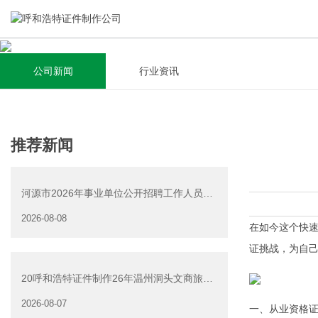
公司新闻
行业资讯
关于我们
新闻资讯
集研发，设计，制造，安装于一体，多元化的定制需求，为上
全自动流水线规模化生产，准时按期交货，年生产能力超过
推荐新闻
千家企业提供过专业定制服务！
40W万方米以上，拥有遍布全国的商务合作伙伴和较为完善的
经营渠道。
河源市2026年事业单位公开招聘工作人员
查看详情
（源城区岗位）面试资
2026-08-08
查看详情
在如今这个快速
证挑战，为自
20呼和浩特证件制作26年温州洞头文商旅游
产业发展有限公司公
2026-08-07
一、从业资格