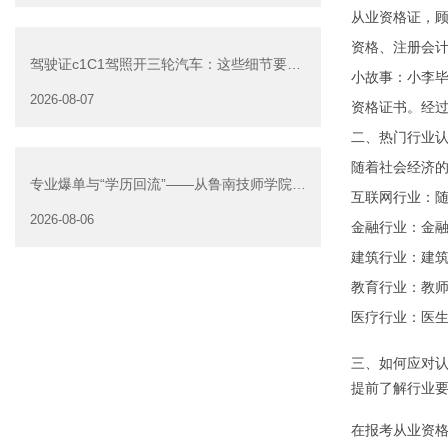
从业资格证，
资格、注册会
驾驶证c1C1驾照开三轮汽车：这些细节要注
小故事：小李
意
2026-08-07
资格证书。经
二、热门行业
随着社会经济
专业爆单与“学历回流”——从鲁南技师学院透
互联网行业：
视技能社会的深层转
2026-08-06
金融行业：金
建筑行业：建
教育行业：教
医疗行业：医
三、如何应对
提前了解行业
在报考从业资