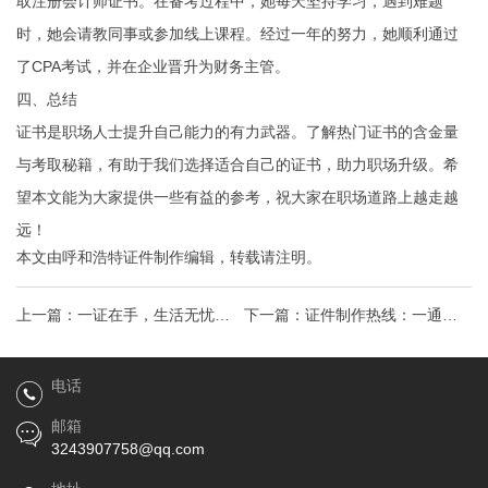
取注册会计师证书。在备考过程中，她每天坚持学习，遇到难题
时，她会请教同事或参加线上课程。经过一年的努力，她顺利通过
了CPA考试，并在企业晋升为财务主管。
四、总结
证书是职场人士提升自己能力的有力武器。了解热门证书的含金量
与考取秘籍，有助于我们选择适合自己的证书，助力职场升级。希
望本文能为大家提供一些有益的参考，祝大家在职场道路上越走越
远！
本文由
呼和浩特证件制作
编辑，转载请注明。
上一篇：
一证在手，生活无忧：
下一篇：
证件制作热线：一通电
证件背后的生活智慧与时代变迁
话，解锁身份认证全攻略！
电话
邮箱
3243907758@qq.com