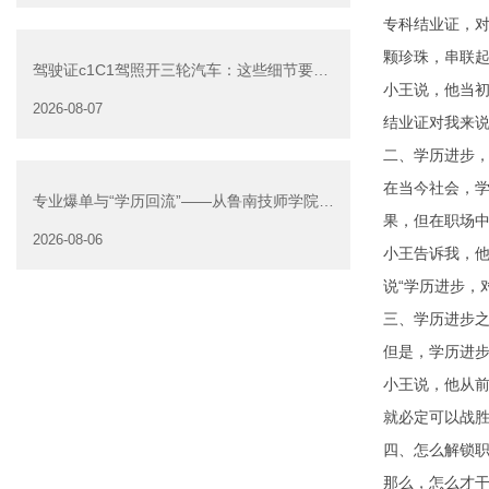
专科结业证，
颗珍珠，串联
驾驶证c1C1驾照开三轮汽车：这些细节要注
小王说，他当
意
2026-08-07
结业证对我来说
二、学历进步
在当今社会，
专业爆单与“学历回流”——从鲁南技师学院透
果，但在职场
视技能社会的深层转
2026-08-06
小王告诉我，
说“学历进步，
三、学历进步
但是，学历进
小王说，他从
就必定可以战胜
四、怎么解锁
那么，怎么才