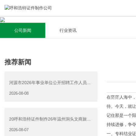
公司新闻
行业资讯
关于我们
新闻资讯
集研发，设计，制造，安装于一体，多元化的定制需求，为上
全自动流水线规模化生产，准时按期交货，年生产能力超过
推荐新闻
千家企业提供过专业定制服务！
40W万方米以上，拥有遍布全国的商务合作伙伴和较为完善的
经营渠道。
河源市2026年事业单位公开招聘工作人员
查看详情
（源城区岗位）面试资
2026-08-08
查看详情
在茫茫人海中
待。今天，就
记住那是一个
20呼和浩特证件制作26年温州洞头文商旅游
持续进修，争
产业发展有限公司公
2026-08-07
一、专科结业