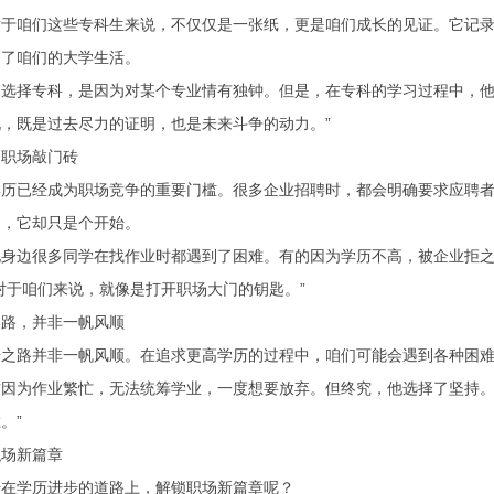
对于咱们这些专科生来说，不仅仅是一张纸，更是咱们成长的见证。它记
起了咱们的大学生活。
初选择专科，是因为对某个专业情有独钟。但是，在专科的学习过程中，他
，既是过去尽力的证明，也是未来斗争的动力。”
，职场敲门砖
学历已经成为职场竞争的重要门槛。很多企业招聘时，都会明确要求应聘
中，它却只是个开始。
他身边很多同学在找作业时都遇到了困难。有的因为学历不高，被企业拒
对于咱们来说，就像是打开职场大门的钥匙。”
之路，并非一帆风顺
步之路并非一帆风顺。在追求更高学历的过程中，咱们可能会遇到各种困
前因为作业繁忙，无法统筹学业，一度想要放弃。但终究，他选择了坚持。
。”
职场新篇章
干在学历进步的道路上，解锁职场新篇章呢？