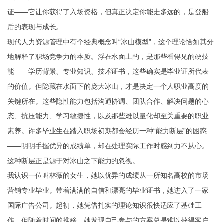
证——它让你获得了入场资格，但真正决定你能走多远的，是登船
后的表现与成长。
现代人力资源管理中有个经典概念叫“冰山模型”，这个理论恰如其分
地解释了职场竞争力的本质。浮在水面上的，是那些看得见的硬技
能——学历背景、专业知识、技术证书，这些确实是毕业证所代表
的价值。但隐藏在水面下的庞大冰山，才是决定一个人职业高度的
关键所在。这些隐性能力包括沟通协调、团队合作、解决问题的心
态、抗压能力、学习敏捷性，以及那些难以量化却至关重要的职业
素养。许多毕业生在踏入职场初期都会经历一种“能力断层”的困惑
——明明手握优异的成绩单，却在处理实际工作时感到力不从心。
这种断层正是源于对冰山之下能力的忽视。
我认识一位叫林薇的女生，她以优异的成绩从一所知名高校的市场
营销专业毕业。带着满满的自信和漂亮的毕业证书，她进入了一家
国际广告公司。起初，她凭借扎实的理论知识很快适应了基础工
作，但随着时间的推移，她发现自己参与的方案总是难以获得客户