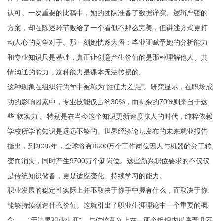
认可。一次重要的比稿中，她的团队准备了数据详实、逻辑严密的
方案，却在陈述环节败给了一个看似不那么完美，但讲述方式更打
动人心的竞争对手。那一刻她恍然大悟：毕业证赋予她的分析能力
和专业知识只是基础，真正让创意产生价值的是那种理解他人、共
情沟通的能力，这种能力是课本无法传授的。
这种现象在组织行为学中被称为“胜任力差距”。研究显示，在职场成
功的影响因素中，专业技能仅占约30%，而剩余的70%则来自于这
些“软实力”。特别是在当今这个知识更新速度惊人的时代，纯粹依赖
学校所学的知识是远远不够的。世界经济论坛发布的未来就业报告
指出，到2025年，全球将有8500万个工作岗位因人与机器的分工转
变而消失，同时产生9700万个新岗位。这些新兴职位要求的不仅仅
是传统知识储备，更是适应变化、持续学习的能力。
职业发展的稳定性实际上并不取决于你手中握有什么，而取决于你
能够持续创造什么价值。这就引出了职业生涯理论中一个重要的概
念——“无边界职业生涯”。与传统意义上在一两个组织内循序晋升不