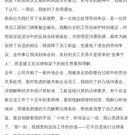
制度下的加班认定规则和风险管控要点。从考官的眼神中，我看到
了认可。一周后，我收到了录用通知。
新岗位为我打开了全新视野。第一次独立处理劳动争议，是一位怀
孕员工因部门调整被边缘化。我翻出女职工劳动保护特别规定，对
照就业促进法中的反就业歧视条款，与管理层沟通协调，最终为她
安排了合适的岗位，既保障了员工权益，也避免了潜在的劳动争
议。这件事让我深刻体会到，良好的员工关系不是简单的“息事宁
人”，而是建立在法律框架下的相互尊重和理解。
去年，公司并购了一家外地企业，我被派去协助整合过程中的劳动
关系处理。面对焦虑的被并购企业员工，我组织了好几场沟通会，
详细解释经济补偿计算标准、工龄连续计算的法律要求。有个在这
家企业工作了十五年的老师傅，最初抵触情绪特别强，我耐心听他
倾诉，用通俗易懂的方式解释法律条款，帮他算清楚了自己的权
益。最后他握着我的手说：“小伙子，听你这么一说，我心里踏实多
了。”那一刻，我感受到这份工作的价值——它不仅是执行法律条