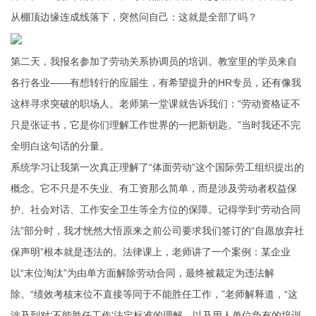
从棚顶边缘连成线落下，突然问自己：这就是全部了吗？
第二天，我报名参加了劳动关系协调员的培训。教室里的学员来自
各行各业——有想转行的应届生，有希望提升的HR专员，还有像我
这样寻求突破的职场人。老师第一堂课就告诉我们：“劳动资格证不
只是张证书，它是你们理解工作世界的一把新钥匙。”当时我还不完
全明白这句话的分量。
系统学习让我第一次真正理解了“体面劳动”这个国际劳工组织提出的
概念。它不只是不失业、有工资那么简单，而是涉及劳动者权益保
护、社会对话、工作安全卫生等全方位的保障。记得学到“劳动合同
法”部分时，我才恍然大悟原来之前公司要求我们签订的“自愿放弃社
保声明”根本就是违法的。法律课上，老师讲了一个案例：某企业
以“末位淘汰”为由单方面解除劳动合同，最终被裁定为违法解
除。“绩效考核末位不直接等同于不能胜任工作，”老师解释道，“这
涉及到对‘不能胜任工作’法定标准的理解，以及用人单位负有的培训