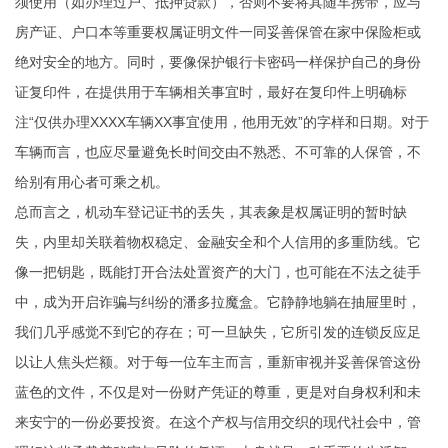
须使用（如办理过户、抵押贷款），否则不要将其随车携带，应与
房产证、户口本等重要权属证明文件一同妥善保管在家中保险柜或
绝对安全的地方。同时，要像保护银行卡密码一样保护自己的身份
证复印件，在提供用于车辆相关事宜时，最好在复印件上明确标
注“仅供办理XXXX车辆XX事宜使用，他用无效”的字样和日期。对于
车辆而言，也应尽量避免长时间交由不熟悉、不可靠的人保管，不
给别有用心者可乘之机。
总而言之，机动车登记证书的丢失，其表象是权属证明的暂时缺
失，内里却关联着物权稳定、金融安全和个人信用的多重防线。它
像一把钥匙，既能打开合法处置资产的大门，也可能在不法之徒手
中，成为开启诈骗与纠纷的潘多拉魔盒。它静静地躺在抽屉里时，
我们几乎感觉不到它的存在；可一旦缺失，它所引发的连锁反应足
以让人焦头烂额。对于每一位车主而言，重新审视并妥善保管这份
蓝色的文件，不仅是对一份财产凭证的尊重，更是对自身权利和未
来安宁的一份必要投资。在这个产权与信用交织的现代社会中，管