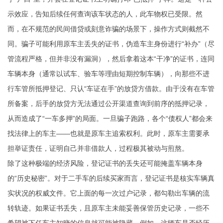
示效应，告知后续任何查询该车状态的人，此车物权已受限。然
而，在不规范的民间借贷或刻意诈骗的场景下，操作方式则截然不
同。骗子可能利用原车主丢失的证书，伪造车主身份进行“补办”（尽
管流程严格，但并非没有漏洞），然后拿着这本“干净”的证书，连同
车辆本身（通常以试车、验车等理由短期控制车辆），向那些不进
行车管所抵押登记、只认“车证在手”的放贷方借款。由于没有在车管
所备案，后手的放贷方无法通过公开渠道查询到前序的抵押记录，
从而造成了“一车多押”的局面。一旦骗子跑路，各个“债权人”都会来
找法律上的车主——也就是原车主追索权利。此时，原车主需要承
担举证责任，证明自己并非借款人，过程极其被动与煎熬。
除了这种极端的经济风险，登记证书的丢失还可能掩盖车辆本身
的“历史秘密”。对于二手车的后续买家而言，登记证书是核实车辆真
实状况的权威文件。它上面的每一次过户记录，都勾勒出车辆的流
转轨迹。如果证书丢失，且原车主未能妥善保管历史记录，一些不