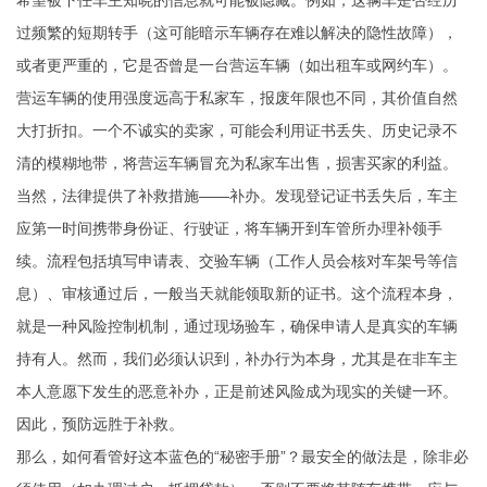
希望被下任车主知晓的信息就可能被隐藏。例如，这辆车是否经历
过频繁的短期转手（这可能暗示车辆存在难以解决的隐性故障），
或者更严重的，它是否曾是一台营运车辆（如出租车或网约车）。
营运车辆的使用强度远高于私家车，报废年限也不同，其价值自然
大打折扣。一个不诚实的卖家，可能会利用证书丢失、历史记录不
清的模糊地带，将营运车辆冒充为私家车出售，损害买家的利益。
当然，法律提供了补救措施——补办。发现登记证书丢失后，车主
应第一时间携带身份证、行驶证，将车辆开到车管所办理补领手
续。流程包括填写申请表、交验车辆（工作人员会核对车架号等信
息）、审核通过后，一般当天就能领取新的证书。这个流程本身，
就是一种风险控制机制，通过现场验车，确保申请人是真实的车辆
持有人。然而，我们必须认识到，补办行为本身，尤其是在非车主
本人意愿下发生的恶意补办，正是前述风险成为现实的关键一环。
因此，预防远胜于补救。
那么，如何看管好这本蓝色的“秘密手册”？最安全的做法是，除非必