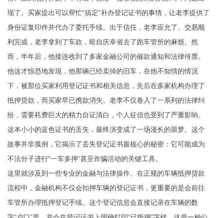
现了。买家提出可以帮忙“搞定”补办登记证书的事情，让老李提供了
身份证复印件并代办了委托手续。出于信任，老李应允了。交易顺
利完成，老李拿到了车款，暗自庆幸省去了跑车管所的麻烦。然
而，半年后，他接连收到了多家金融公司的催款通知和法律传票。
他这才惊恐地发现，他那辆已经卖掉的旧车，在他不知情的情况
下，被那位买家利用登记证书和相关信息，先后在多家机构办理了
抵押贷款，而买家早已携款消失。老李不仅卷入了一系列的法律纠
纷，需要耗费巨大的精力自证清白，个人征信也受到了严重影响。
这本小小的蓝色证书的丢失，最终演变成了一场漫长的噩梦。这个
故事并非孤例，它揭示了丢失登记证书最核心的秘密：它可能成为
不法分子进行“一车多押”甚至诈骗活动的关键工具。
这里就涉及到一些专业的金融与法律操作。在正规的车辆抵押贷款
流程中，金融机构不仅会扣押车辆的登记证书，更重要的是会前往
车管所办理抵押登记手续。这个登记信息会直接记录在车辆的数
字“户口”里，并会在登记证书上明确打印“已抵押”字样。这是一种公