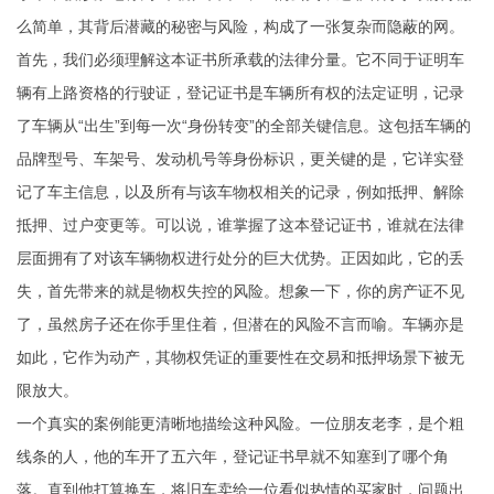
么简单，其背后潜藏的秘密与风险，构成了一张复杂而隐蔽的网。
首先，我们必须理解这本证书所承载的法律分量。它不同于证明车
辆有上路资格的行驶证，登记证书是车辆所有权的法定证明，记录
了车辆从“出生”到每一次“身份转变”的全部关键信息。这包括车辆的
品牌型号、车架号、发动机号等身份标识，更关键的是，它详实登
记了车主信息，以及所有与该车物权相关的记录，例如抵押、解除
抵押、过户变更等。可以说，谁掌握了这本登记证书，谁就在法律
层面拥有了对该车辆物权进行处分的巨大优势。正因如此，它的丢
失，首先带来的就是物权失控的风险。想象一下，你的房产证不见
了，虽然房子还在你手里住着，但潜在的风险不言而喻。车辆亦是
如此，它作为动产，其物权凭证的重要性在交易和抵押场景下被无
限放大。
一个真实的案例能更清晰地描绘这种风险。一位朋友老李，是个粗
线条的人，他的车开了五六年，登记证书早就不知塞到了哪个角
落。直到他打算换车，将旧车卖给一位看似热情的买家时，问题出