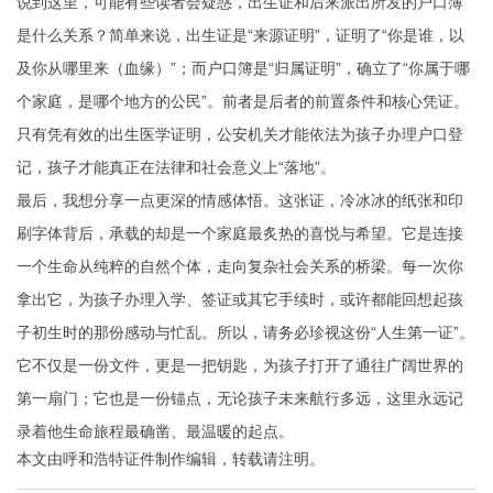
说到这里，可能有些读者会疑惑，出生证和后来派出所发的户口簿
是什么关系？简单来说，出生证是“来源证明”，证明了“你是谁，以
及你从哪里来（血缘）”；而户口簿是“归属证明”，确立了“你属于哪
个家庭，是哪个地方的公民”。前者是后者的前置条件和核心凭证。
只有凭有效的出生医学证明，公安机关才能依法为孩子办理户口登
记，孩子才能真正在法律和社会意义上“落地”。
最后，我想分享一点更深的情感体悟。这张证，冷冰冰的纸张和印
刷字体背后，承载的却是一个家庭最炙热的喜悦与希望。它是连接
一个生命从纯粹的自然个体，走向复杂社会关系的桥梁。每一次你
拿出它，为孩子办理入学、签证或其它手续时，或许都能回想起孩
子初生时的那份感动与忙乱。所以，请务必珍视这份“人生第一证”。
它不仅是一份文件，更是一把钥匙，为孩子打开了通往广阔世界的
第一扇门；它也是一份锚点，无论孩子未来航行多远，这里永远记
录着他生命旅程最确凿、最温暖的起点。
本文由
呼和浩特证件制作
编辑，转载请注明。