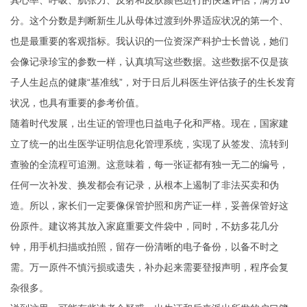
其心率、呼吸、肌张力、反射和皮肤颜色进行的快速评估，满分10
分。这个分数是判断新生儿从母体过渡到外界适应状况的第一个、
也是最重要的客观指标。我认识的一位资深产科护士长曾说，她们
会像记录珍宝的参数一样，认真填写这些数据。这些数据不仅是孩
子人生起点的健康“基准线”，对于日后儿科医生评估孩子的生长发育
状况，也具有重要的参考价值。
随着时代发展，出生证的管理也日益电子化和严格。现在，国家建
立了统一的出生医学证明信息化管理系统，实现了从签发、流转到
查验的全流程可追溯。这意味着，每一张证都有独一无二的编号，
任何一次补发、换发都会有记录，从根本上遏制了非法买卖和伪
造。所以，家长们一定要像保管护照和房产证一样，妥善保管好这
份原件。建议将其放入家庭重要文件袋中，同时，不妨多花几分
钟，用手机扫描或拍照，留存一份清晰的电子备份，以备不时之
需。万一原件不慎污损或遗失，补办起来需要登报声明，程序会复
杂很多。