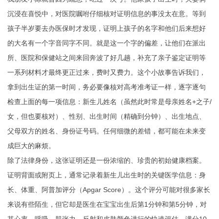
沉浸在喜悦中，对医院嘱咐仔细核对证明信息的事没太在意。等到
孩子半岁要去办医保时才发现，证明上孩子的名字和他们后来想好
的大名有一个字音同字不同。就是这一个字的偏差，让他们在派出
所、医院和保健站之间来回奔波了好几趟，补充了亲子鉴定证明等
一系列材料才最终更正过来，费时又费力。这个小故事告诉我们，
拿到出生证的第一时间，务必要像核对高考准考证一样，逐字逐句
检查上面的每一项信息：新生儿姓名（虽然此时常是母亲姓名+之子/
女，但也要核对）、性别、出生时间（精确到分钟）、出生地点、
父母双方的姓名、身份证号码。任何细微的差错，都可能在未来变
成巨大的麻烦。
除了法律身份，这张证明还是一份浓缩的、珍贵的初始健康档案。
证明背面或附页上，通常记录着新生儿出生时的关键医学信息：身
长、体重、阿普加评分（Apgar Score）。这个评分可能对很多家长
来说有些陌生，但它却是医生在宝宝出生后第1分钟和第5分钟，对