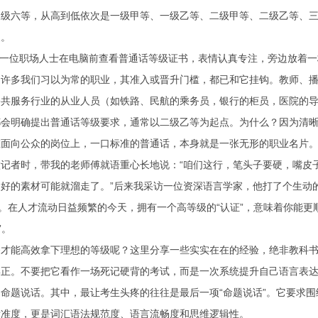
三级六等，从高到低依次是一级甲等、一级乙等、二级甲等、二级乙等、
尺。
: 一位职场人士在电脑前查看普通话等级证书，表情认真专注，旁边放着一
，许多我们习以为常的职业，其准入或晋升门槛，都已和它挂钩。教师、
公共服务行业的从业人员（如铁路、民航的乘务员，银行的柜员，医院的
都会明确提出普通话等级要求，通常以二级乙等为起点。为什么？因为清
在面向公众的岗位上，一口标准的普通话，本身就是一张无形的职业名片
做记者时，带我的老师傅就语重心长地说：“咱们这行，笔头子要硬，嘴皮
好的素材可能就溜走了。”后来我采访一位资深语言学家，他打了个生动的
”。在人才流动日益频繁的今天，拥有一个高等级的“认证”，意味着你能更
”。
备才能高效拿下理想的等级呢？这里分享一些实实在在的经验，绝非教科
正。不要把它看作一场死记硬背的考试，而是一次系统提升自己语言表达
命题说话。其中，最让考生头疼的往往是最后一项“命题说话”。它要求
标准度，更是词汇语法规范度、语言流畅度和思维逻辑性。