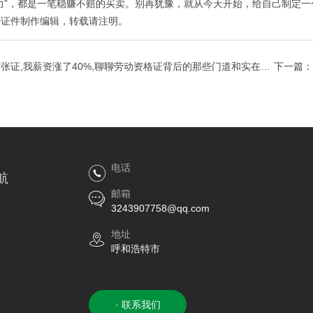
力”，都是一笔稳赚不赔的买卖。别再犹豫，就从今天开始，给自己制定
特证件制作
编辑，转载请注明。
张证,我薪资涨了40%,聊聊劳动资格证背后的那些门道和实在好
下一篇：
电话
航
邮箱
3243907758@qq.com
地址
呼和浩特市
· 联系我们