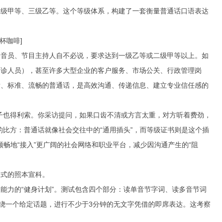
三级甲等、三级乙等。这个等级体系，构建了一套衡量普通话口语表达
杯咖啡]
播音员、节目主持人自不必说，要求达到一级乙等或二级甲等以上。如
导诊人员），甚至许多大型企业的客户服务、市场公关、行政管理岗
晰、标准、流畅的普通话，是高效沟通、传递信息、建立专业信任感的
。
子也得利索。你采访提问，如果口齿不清或方言太重，对方听着费劲，
比方：普通话就像社会交往中的“通用插头”，而等级证书则是这个插
顺畅地“接入”更广阔的社会网络和职业平台，减少因沟通产生的“阻
书式的照本宣科。
能力的“健身计划”。测试包含四个部分：读单音节字词、读多音节词
围绕一个给定话题，进行不少于3分钟的无文字凭借的即席表达。这考察