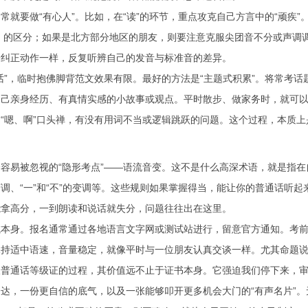
就要做“有心人”。比如，在“读”的环节，重点攻克自己方言中的“顽疾”。如果你
 -ng）的区分；如果是北方部分地区的朋友，则要注意克服尖团音不分或声
子纠正动作一样，反复听辨自己的发音与标准音的差异。
话”，临时抱佛脚背范文效果有限。最好的方法是“主题式积累”。将常考话题
自己亲身经历、有真情实感的小故事或观点。平时散步、做家务时，就可
“嗯、啊”口头禅，有没有用词不当或逻辑跳跃的问题。这个过程，本质
容易被忽视的“隐形考点”——语流音变。这不是什么高深术语，就是指在
调、“一”和“不”的变调等。这些规则如果掌握得当，能让你的普通话听起
能拿高分，一到朗读和说话就失分，问题往往出在这里。
试本身。报名通常通过各地语言文字网或测试站进行，留意官方通知。考
保持适中语速，音量稳定，就像平时与一位朋友认真交谈一样。尤其命题
取普通话等级证的过程，其价值远不止于证书本身。它强迫我们停下来，
达，一份更自信的底气，以及一张能够叩开更多机会大门的“有声名片”