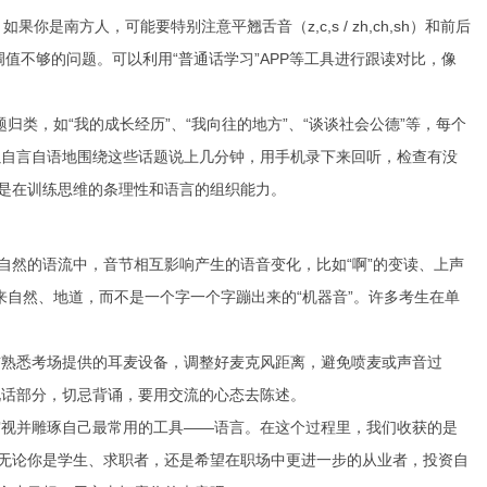
是南方人，可能要特别注意平翘舌音（z,c,s / zh,ch,sh）和前后
调调值不够的问题。可以利用“普通话学习”APP等工具进行跟读对比，像
归类，如“我的成长经历”、“我向往的地方”、“谈谈社会公德”等，每个
以自言自语地围绕这些话题说上几分钟，用手机录下来回听，检查有没
上是在训练思维的条理性和语言的组织能力。
自然的语流中，音节相互影响产生的语音变化，比如“啊”的变读、上声
来自然、地道，而不是一个字一个字蹦出来的“机器音”。许多考生在单
前熟悉考场提供的耳麦设备，调整好麦克风距离，避免喷麦或声音过
说话部分，切忌背诵，要用交流的心态去陈述。
审视并雕琢自己最常用的工具——语言。在这个过程里，我们收获的是
。无论你是学生、求职者，还是希望在职场中更进一步的从业者，投资自