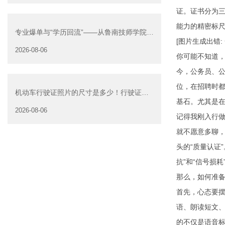
证。证书分为
能力的精密标
专业爆单与“学历回流”——从鲁南技师学院透
[图片生成出错
视技能社会的深层转
2026-08-06
你可能不知道
今，公务员、
位，在招聘时
机动车行驶证照片的尺寸是多少！行驶证照
基石。尤其是
片大小
2026-08-06
记得我刚入行
就不愿意多聊，
头的“质量认证
抗”和“信号损耗
那么，如何准
首先，心态要摆
语、朗读短文、
的不仅是语音