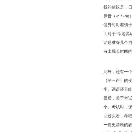
我的建议是，日常
鼻音（-n /
健身时对着镜
而对于“命题说
话题准备几个
有出现长时间的
此外，还有一个
（第三声）的变
字、词语环节
最后，关于考
小。考试时，
回过头看，考
一份更清晰的表