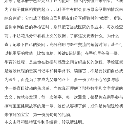
如今，这本册子已经完成了它的使命，但它的价值并未结束。它成
为了孩子健康档案的起点，儿科医生有时会参考母亲孕期的情况来
综合判断；它也成了我给自己和朋友们分享经验时的“教案”。所以，
当你拿到自己的孕检证时，别只把它当成医院的作业本。每次检查
前，不妨花几分钟看看上次的数据，了解这次要查什么、为什么
查；记录下自己的疑问，充分利用与医生交流的短暂时间；甚至可
以把重要的数值（比如血糖、关键B超结果）在手机里备份一份。
孕育的过程，是生命在数据与感受之间交织生长的旅程。孕检证就
是这段旅程的忠实日记本和科学路书。读懂它，不是要我们自己成
为医生，而是为了在成为父母的路上，多一份了然于心的参与感，
少一份盲目被动的焦虑感。当你真正理解了那些数字和文字背后的
含义，你就会发现，每一次签字、每一次测量，都是你在亲手参与
撰写宝宝健康故事的第一章。这份从容和了解，或许是你能送给初
来乍到的宝宝，第一份沉甸甸的礼物。
本文由
呼和浩特证件制作
编辑，转载请注明。