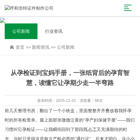
公司新闻
行业资讯
首页
>>
新闻资讯
>>
公司新闻
从孕检证到宝妈手册，一张纸背后的孕育智
慧，读懂它让孕期少走一半弯路
发布时间：2025-12-25 浏览量：98次
前几天整理书房，翻出了一个小铁盒，里面整整齐齐叠放着我怀孕
时的所有检查单。最上面那张微微泛黄的“孕产妇保健手册”——我们
习惯叫它孕检证——让我瞬间回到了那段既忐忑又充满期待的时
光。当时只觉得这是每次产检必带的“通行证”，后来才明白，这小小