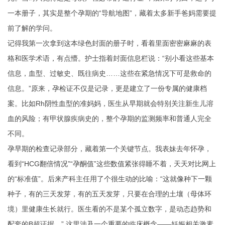
一本册子，其实是整个孕期的“导航地图”，藏着太多新手爸妈需要提
前了解的学问。
记得我第一次拿到这本绿色封面的册子时，看着里面密密麻麻的表
格和医学术语，有点懵。护士指着封面信息栏说：“别小看这些基本
信息，血型、过敏史、既往病史……这些在紧急情况下可是救命的
信息。”
原来，孕检证不仅是记录，更是建立了一份专属的健康档
案。比如Rh阴性血型的准妈妈，医生从早期就会特别关注新生儿溶
血的风险；有甲状腺疾病史的，整个孕期的监测频率和普通人完全
不同。
孕早期的检查记录部分，藏着第一个关键节点。我表妹去年怀孕，
看到“HCG翻倍情况”“孕酮值”这些数值紧张得睡不着，天天对比网上
的“标准值”。后来产科主任用了个很生动的比喻：“这就像种下一颗
种子，有的三天发芽，有的五天发芽，只要在合理的土壤（母体环
境）里健康生长就行。医生看的不是某个孤立数字，是动态趋势和
配套的B超证据。” 这里涉及一个重要的临床概念——妊娠相关激素