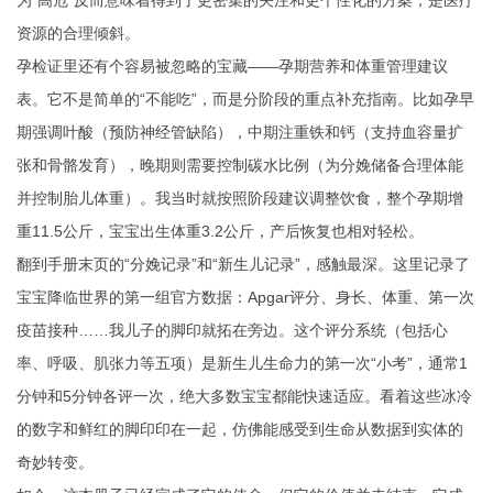
为“高危”反而意味着得到了更密集的关注和更个性化的方案，是医疗
资源的合理倾斜。
孕检证里还有个容易被忽略的宝藏——孕期营养和体重管理建议
表。它不是简单的“不能吃”，而是分阶段的重点补充指南。比如孕早
期强调叶酸（预防神经管缺陷），中期注重铁和钙（支持血容量扩
张和骨骼发育），晚期则需要控制碳水比例（为分娩储备合理体能
并控制胎儿体重）。我当时就按照阶段建议调整饮食，整个孕期增
重11.5公斤，宝宝出生体重3.2公斤，产后恢复也相对轻松。
翻到手册末页的“分娩记录”和“新生儿记录”，感触最深。这里记录了
宝宝降临世界的第一组官方数据：Apgar评分、身长、体重、第一次
疫苗接种……我儿子的脚印就拓在旁边。这个评分系统（包括心
率、呼吸、肌张力等五项）是新生儿生命力的第一次“小考”，通常1
分钟和5分钟各评一次，绝大多数宝宝都能快速适应。看着这些冰冷
的数字和鲜红的脚印印在一起，仿佛能感受到生命从数据到实体的
奇妙转变。