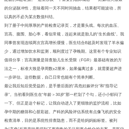
的分泌脉冲性，意味着同一天不同时间抽血，结果都可能波动，所
以真的不必为某次数值纠结。
到了册子中间厚厚的产前检查记录页，才是重头戏。每次的血压、
宫高、腹围、胎心率，看似常规，连起来就是胎儿的“生长曲线”。我
同事曾发现连续两次宫高增长缓慢，医生结合B超及时发现了羊水偏
少，通过增加饮水和监测，顺利度过了孕晚期。这里有个专业知识
值得分享：宫高测量是筛查胎儿生长受限（FGR）最基础有效的方
法之一，标准大致是孕周数±2厘米，如果偏离过多，就需要超声进
一步评估。这些数据，自己日常也能有个简单判断。
最让我后知后觉受益的，是手册后面的“高危妊娠评分”和“指导记
录”。当初看到医生在“年龄＞30岁”那一栏划了个勾，还小小郁闷了
一下。但正是这个标记，让我自动进入了更细致的监护流程，比如
孕中期的糖筛和心脏彩超。产科的风险评估系统有点像飞机的安全
检查清单，目的是系统性排查隐患，而不是给妈妈贴标签。被列