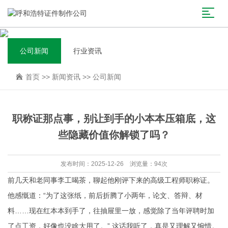
公司新闻
行业资讯
首页
>>
新闻资讯
>>
公司新闻
职称证那点事，别让到手的小本本压箱底，这
些隐藏价值你解锁了吗？
发布时间：2025-12-26 浏览量：94次
前几天和老同事李工喝茶，聊起他刚评下来的高级工程师职称证。
他感慨道：“为了这张纸，前后折腾了小两年，论文、答辩、材
料……现在红本本到手了，往抽屉里一放，感觉除了当年评聘时加
了点工资，好像也没啥大用了。” 这话我听了，真是又理解又惋惜。