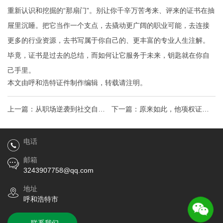
重新认识和挖掘的“那扇门”。别让你千辛万苦考来、评来的证书在抽
屉里沉睡。把它当作一个支点，去撬动更广阔的职业可能，去连接
更多的行业资源，去书写属于你自己的、更丰富的专业人生注解。
毕竟，证书是过去的总结，而如何让它服务于未来，钥匙就在你自
己手里。
本文由
呼和浩特证件制作
编辑，转载请注明。
上一篇：
从职场逆袭到社交自
下一篇：
原来如此，他项权证没
信，一张普通话等级证背后的价
你想的那么复杂，弄懂这几点，
电话
值远超你的想象
你的房产交易更安心
邮箱
3243907758@qq.com
地址
呼和浩特市