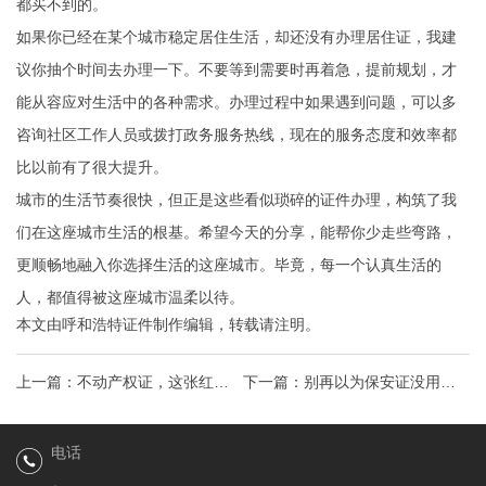
都买不到的。
如果你已经在某个城市稳定居住生活，却还没有办理居住证，我建
议你抽个时间去办理一下。不要等到需要时再着急，提前规划，才
能从容应对生活中的各种需求。办理过程中如果遇到问题，可以多
咨询社区工作人员或拨打政务服务热线，现在的服务态度和效率都
比以前有了很大提升。
城市的生活节奏很快，但正是这些看似琐碎的证件办理，构筑了我
们在这座城市生活的根基。希望今天的分享，能帮你少走些弯路，
更顺畅地融入你选择生活的这座城市。毕竟，每一个认真生活的
人，都值得被这座城市温柔以待。
本文由
呼和浩特证件制作
编辑，转载请注明。
上一篇：
不动产权证，这张红本
下一篇：
别再以为保安证没用，
本里藏着你家房子的全部秘密，
这三个隐藏价值，可能改变你的
电话
弄清楚它才能真正安心
职业轨迹