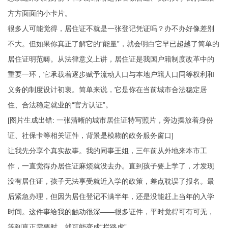
方方面面的小卡片。
很多人可能觉得，居住证不就是一张登记凭证吗？办不办好像差别
不大。但如果你真正了解它的“能量”，就会明白它早已超越了简单的
居住证明范畴。从法律意义上讲，居住证是我国户籍制度改革中的
重要一环，它承载着逐步赋予流动人口与本地户籍人口同等权利和
义务的制度设计初衷。简单来说，它是你在当前城市合法稳定居
住、合法稳定就业的“官方认证”。
[图片生成出错: 一张清晰的城市居住证特写照片，旁边摆放着身份
证、社保卡等相关证件，背景是模糊的政务服务窗口]
让我先分享个真实故事。我的同事王姐，三年前从外地来本市工
作，一直觉得办居住证麻烦就没去办。直到孩子要上学了，才发现
没有居住证，孩子无法享受就近入学的政策，差点耽误了报名。最
后紧急办理，但因为居住登记不满半年，还是没能赶上当年的入学
时间。这件事给我的触动很深——很多证件，平时觉得可有可无，
等到真正需要时，就可能变成“拦路虎”。