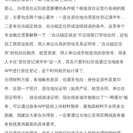
那么，办理居住证到底需要哪些条件呢？根据居住证暂行条例的规
定，主要包含两个核心要件：一是在居住地办理居住登记满半年，
二是有合法稳定就业、合法稳定住所或连续就读的条件。这里有个
专业概念需要解释一下：“合法稳定就业”不仅指签订劳动合同，还包
括工商营业执照、用人单位出具的劳动关系证明等；“合法稳定住
所”则包括自购房、租赁房屋、用人单位或学校提供的宿舍等。很多
人卡在“居住登记满半年”这一关，其实只要到社区或通过当地政务
APP进行居住登记，这个时间就开始计算了。
办理材料方面，各地略有差异，但通常包括：身份证原件及复印
件、近期一寸照片、居住地址证明（如房产证、租赁合同、单位住
宿证明等）、就业或就读证明。现在很多城市都推出了“一网通办”服
务，可以通过政务APP提前上传材料预审，避免因材料不全而多次
跑腿。我建议大家在办理前，一定要通过当地公安局官网或政务服
务热线查询最新的具体要求。