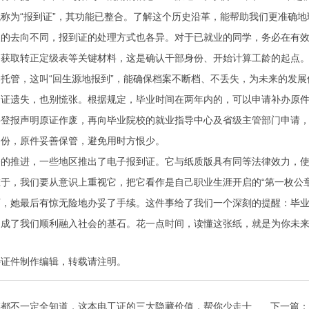
称为“报到证”，其功能已整合。了解这个历史沿革，能帮助我们更准确地
人的去向不同，报到证的处理方式也各异。对于已就业的同学，务必在有
，获取转正定级表等关键材料，这是确认干部身份、开始计算工龄的起点
托管，这叫“回生源地报到”，能确保档案不断档、不丢失，为未来的发展
到证遗失，也别慌张。根据规定，毕业时间在两年内的，可以申请补办原
要登报声明原证作废，再向毕业院校的就业指导中心及省级主管部门申请
备份，原件妥善保管，避免用时方恨少。
务的推进，一些地区推出了电子报到证。它与纸质版具有同等法律效力，
于，我们要从意识上重视它，把它看作是自己职业生涯开启的“第一枚公章
历，她最后有惊无险地办妥了手续。这件事给了我们一个深刻的提醒：毕
构成了我们顺利融入社会的基石。花一点时间，读懂这张纸，就是为你未
特证件制作
编辑，转载请注明。
傅都不一定全知道，这本电工证的三大隐藏价值，帮你少走十年
下一篇：