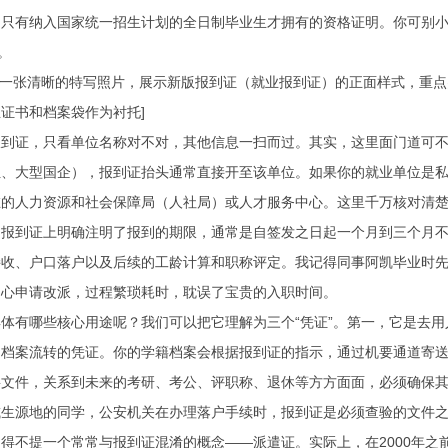
只有纳入国家统一招生计划的全日制毕业生才拥有的资格证明。你可别小
。
: 一张清晰的特写照片，展示新版报到证（就业报到证）的正面样式，重
证书和档案袋作为衬托]
报到证，只看单位名称对不对，其他信息一扫而过。其实，这里面门道可
位、大型国企），报到证抬头通常直接开至该单位。如果你的就业单位是
的人力资源和社会保障局（人社局）或人才服务中心。这里千万核对清楚
。报到证上明确注明了报到的期限，通常是自签发之日起一个月到三个月
接收、户口落户以及后续的工龄计算和职称评定。我记得同事阿凯毕业时
中心申请改派，过程繁琐耗时，耽误了宝贵的入职时间。
体有哪些核心用途呢？我们可以把它理解为三个“凭证”。第一，它是去
是档案流转的凭证。你的学籍档案会根据报到证的指示，通过机要通道寄
文件，关系到未来的考研、考公、评职称、退休等方方面面，必须确保其
或生源地的同学，公安机关在办理落户手续时，报到证是必须查验的文件
得不提一个常常与报到证混淆的概念——派遣证。实际上，在2000年之前