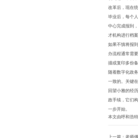
改革后，现在统
毕业后，每个
中心完成报到
才机构进行档案
如果不慎将报
办流程通常需
描或复印多份
随着数字化政
一致的。关键在
回望小雅的经
政手续，它们
一步开始。
本文由
呼和浩
上一篇：
老师