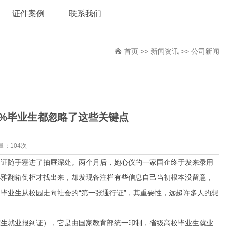
证件案例
联系我们
首页
>>
新闻资讯
>>
公司新闻
0%毕业生都忽略了这些关键点
量：104次
到证随手塞进了抽屉深处。两个月后，她心仪的一家国企终于发来录用
小雅翻箱倒柜才找出来，却发现备注栏有些信息自己当初根本没留意，
毕业生从校园走向社会的“第一张通行证”，其重要性，远超许多人的想
究生就业报到证），它是由国家教育部统一印制，省级高校毕业生就业