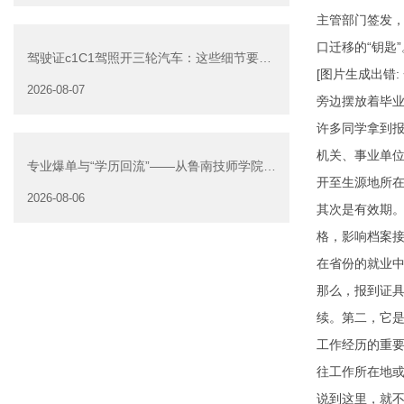
主管部门签发，
口迁移的“钥匙”
驾驶证c1C1驾照开三轮汽车：这些细节要注
[图片生成出错
意
2026-08-07
旁边摆放着毕业
许多同学拿到
机关、事业单
专业爆单与“学历回流”——从鲁南技师学院透
开至生源地所在
视技能社会的深层转
2026-08-06
其次是有效期
格，影响档案
在省份的就业
那么，报到证具
续。第二，它
工作经历的重要
往工作所在地
说到这里，就不