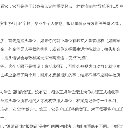
看它，它可是你干部身份认定的重要起点、档案流转的“导航图”以及户
点突出“报到证”字样、毕业生个人信息、报到单位及有效期等关键区域，
不少。首先是抬头单位。如果你的就业单位有独立人事管理权（如国家
私企、外企等无人事权的机构，或者你选择回生源地待就业，抬头则会
，抬头错误会导致档案无法准确投递，变成“死档”。
不等。这个期限不是摆设！逾期未报到，可能会被视为自动放弃就业资
先去毕业旅行了两个月，回来才想起报到的事，结果不得不返回学校所
用人单位报到的凭证。没有它，很多正规单位无法为你办理正式接收手
送至抬头单位所在地的人才机构或用人单位。档案是记录你一生学习、
准确、安全地“落户”。第三，它是户口迁移的凭证。对于需要将户口迁
之一。
，“派遣证”和“报到证”是并行的两种叫法，功能侧重略有不同。但经过