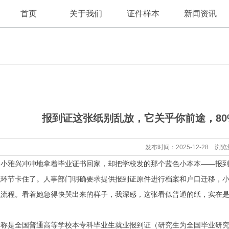
首页
关于我们
证件样本
新闻资讯
公司新闻
公司简介
报到证这张纸别乱放，它关乎你前途，8
行业资讯
发布时间：2025-12-28 浏览
妹小雅兴冲冲地拿着毕业证书回家，却把学校发的那个蓝色小本本——报
职环节卡住了。人事部门明确要求提供报到证原件进行档案和户口迁移，
流程。看着她急得快哭出来的样子，我深感，这张看似普通的纸，实在是
名称是全国普通高等学校本专科毕业生就业报到证（研究生为全国毕业研