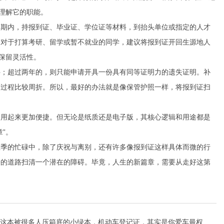
理解它的职能。
效期内，持报到证、毕业证、学位证等材料，到抬头单位或指定的人才
。对于打算考研、留学或暂不就业的同学，建议将报到证开回生源地人
保留灵活性。
件；超过两年的，则只能申请开具一份具有同等证明力的遗失证明。补
，过程比较周折。所以，最好的办法就是像保管护照一样，将报到证扫
使用起来更加便捷。但无论是纸质还是电子版，其核心逻辑和用途都是
”。
业季的忙碌中，除了庆祝与离别，还有许多像报到证这样具体而微的行
来的道路扫清一个潜在的障碍。毕竟，人生的新篇章，需要从走好这第
这本被很多人压箱底的小绿本，机动车登记证，其实是你爱车最权威