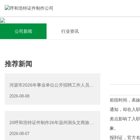
公司新闻
行业资讯
关于我们
新闻资讯
集研发，设计，制造，安装于一体，多元化的定制需求，为上
全自动流水线规模化生产，准时按期交货，年生产能力超过
推荐新闻
千家企业提供过专业定制服务！
40W万方米以上，拥有遍布全国的商务合作伙伴和较为完善的
经营渠道。
河源市2026年事业单位公开招聘工作人员
查看详情
（源城区岗位）面试资
2026-08-08
查看详情
前段时间，表
通知，却在入
差点影响了入职
20呼和浩特证件制作26年温州洞头文商旅游
象。
产业发展有限公司公
2026-08-07
报到证，官方