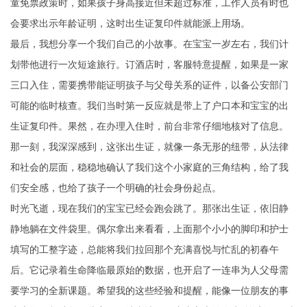
童免票政策时，如果孩子身高接近但未超过标准，工作人员有时也
会要求出示年龄证明，这时出生证复印件就能派上用场。
最后，我想分享一个我们自己的小故事。在宝宝一岁左右，我们计
划带他进行一次短途旅行。订酒店时，客服特意提醒，如果是一家
三口入住，需要携带能证明孩子与父母关系的证件，以备公安部门
可能的临时核查。我们当时第一反应就是带上了户口本和宝宝的出
生证复印件。果然，在办理入住时，前台非常仔细地核对了信息。
那一刻，我深深感到，这张出生证，就像一条无形的纽带，从法律
和社会的层面，稳稳地确认了我们这个小家庭的三角结构，给了我
们安全感，也给了孩子一个明确的社会身份起点。
时光飞逝，现在我们的宝宝已经会跑会跳了。那张出生证，依旧静
静地躺在文件袋里。偶尔拿出来看看，上面那个小小的脚印和护士
填写的工整字迹，总能将我们拉回那个充满喜悦与忙乱的初春午
后。它记录着生命降临最原始的数据，也开启了一连串为人父母需
要学习的全新课题。希望我的这些经验和提醒，能像一位朋友的事