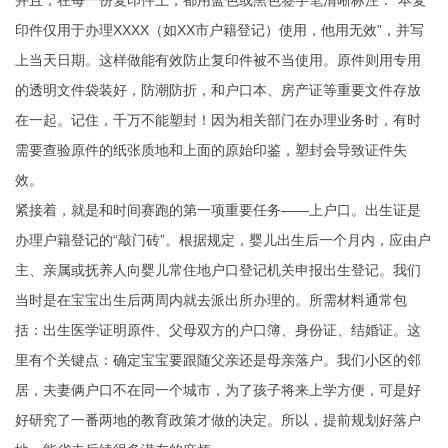
并且，在每一份复印件上，都用蓝色或黑色签字笔清晰标注：“本复
印件仅用于办理XXXX（如XX市户籍登记）使用，他用无效”，并写
上当天日期。这样做能有效防止复印件被不当使用。原件则用专用
的透明文件袋装好，防潮防折，和户口本、房产证等重要文件存放
在一起。记住，千万不能塑封！因为相关部门在办理业务时，有时
需要查验原件的纸张质地和上面的原始印鉴，塑封会导致证件失
效。
紧接着，就是和时间赛跑的第一项重要任务——上户口。出生证是
办理户籍登记的“敲门砖”。根据规定，婴儿出生后一个月内，应由户
主、亲属或抚养人向婴儿常住地户口登记机关申报出生登记。我们
当时是在宝宝出生后两周内就去派出所办理的。所需材料通常包
括：出生医学证明原件、父母双方的户口簿、身份证、结婚证。这
里有个关键点：确定宝宝要跟随父亲还是母亲落户。我们小区的邻
居，夫妻俩户口不在同一个城市，为了孩子将来上学方便，可是好
好研究了一番两地的教育政策才做的决定。所以，提前规划好落户