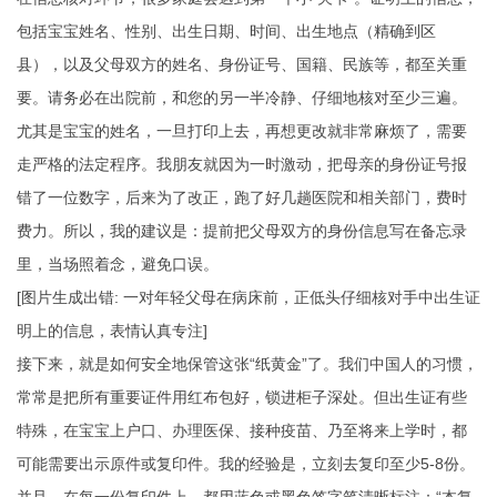
包括宝宝姓名、性别、出生日期、时间、出生地点（精确到区
县），以及父母双方的姓名、身份证号、国籍、民族等，都至关重
要。请务必在出院前，和您的另一半冷静、仔细地核对至少三遍。
尤其是宝宝的姓名，一旦打印上去，再想更改就非常麻烦了，需要
走严格的法定程序。我朋友就因为一时激动，把母亲的身份证号报
错了一位数字，后来为了改正，跑了好几趟医院和相关部门，费时
费力。所以，我的建议是：提前把父母双方的身份信息写在备忘录
里，当场照着念，避免口误。
[图片生成出错: 一对年轻父母在病床前，正低头仔细核对手中出生证
明上的信息，表情认真专注]
接下来，就是如何安全地保管这张“纸黄金”了。我们中国人的习惯，
常常是把所有重要证件用红布包好，锁进柜子深处。但出生证有些
特殊，在宝宝上户口、办理医保、接种疫苗、乃至将来上学时，都
可能需要出示原件或复印件。我的经验是，立刻去复印至少5-8份。